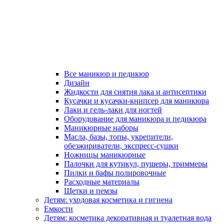
Все маникюр и педикюр
Дизайн
Жидкости для снятия лака и антисептики
Кусачки и кусачки-книпсер для маникюра
Лаки и гель-лаки для ногтей
Оборудование для маникюра и педикюра
Маникюрные наборы
Масла, базы, топы, укрепители,
обезжириватели, экспресс-сушки
Ножницы маникюрные
Палочки для кутикул, пушеры, триммеры
Пилки и бафы полировочные
Расходные материалы
Щетки и пемзы
Детям: уходовая косметика и гигиена
Емкости
Детям: косметика декоративная и туалетная вода