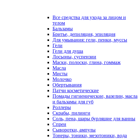
Все средства для ухода за лицом и
телом
Бальзамы
Бритье, депиляция, эпиляция
Для умывания: гели, пенки, муссы
Гели
Гели для душа
Лосьоны, суспензии
Маски, полоски, глина, гоммаж
Масла
Мисты
Молочко
Обертывания
Патчи косметические
Помады гигиенические, вазелин, масла
и бальзамы для губ
Роллеры
Скрабы, пилинги
Соль, пена, шары бурлящие для ванны
Спреи
Сыворотки, ампулы
Тонеры, тоники, мезотоники, вода