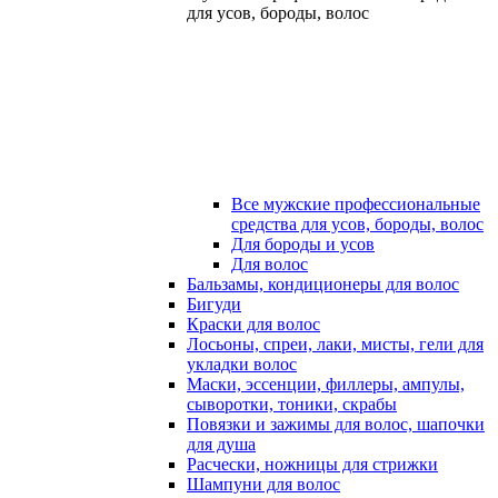
для усов, бороды, волос
Все мужские профессиональные
средства для усов, бороды, волос
Для бороды и усов
Для волос
Бальзамы, кондиционеры для волос
Бигуди
Краски для волос
Лосьоны, спреи, лаки, мисты, гели для
укладки волос
Маски, эссенции, филлеры, ампулы,
сыворотки, тоники, скрабы
Повязки и зажимы для волос, шапочки
для душа
Расчески, ножницы для стрижки
Шампуни для волос