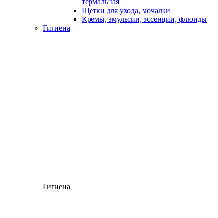
термальная
Щетки для ухода, мочалки
Кремы, эмульсии, эссенции, флюиды
Гигиена
Гигиена