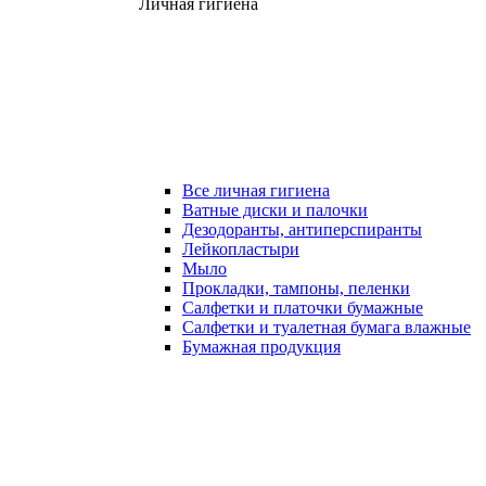
Личная гигиена
Все личная гигиена
Ватные диски и палочки
Дезодоранты, антиперспиранты
Лейкопластыри
Мыло
Прокладки, тампоны, пеленки
Салфетки и платочки бумажные
Салфетки и туалетная бумага влажные
Бумажная продукция