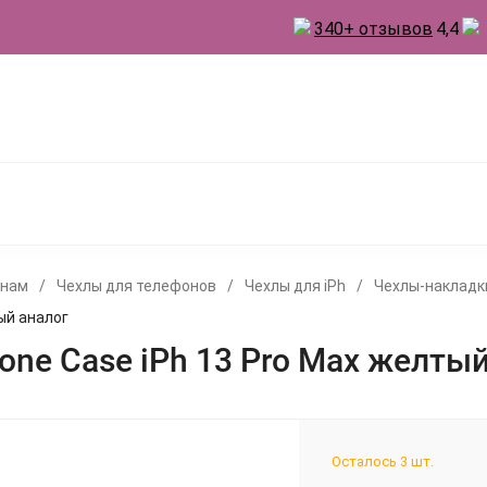
340+ отзывов
4,4
 ТОВАРЫ ДЛЯ КУХНИ
ТОВАРЫ ДЛЯ ПРАЗДНИКА
А
БЫТОВАЯ ХИМИЯ
ИНВЕНТАРЬ ДЛЯ УБОРКИ
 ДУХИ
онам
/
Чехлы для телефонов
/
Чехлы для iPh
/
Чехлы-накладки
ый аналог
cone Case iPh 13 Pro Max желты
Осталось 3 шт.