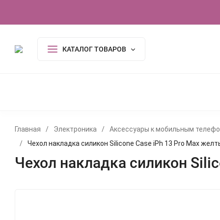
О компании
Контакты
Сертификаты
КАТАЛОГ ТОВАРОВ
КОСМЕТИКА И ГИГИЕНА
АКСЕССУАРЫ
ПОСУДА И
ОДЕЖДА
ЭЛЕКТРОНИКА
ТОВАРЫ ДЛЯ ДОМ
ИГРУШКИ, ИГРЫ
УСЛУГИ
ТУАЛЕТНАЯ ВОДА,
Главная
/
Электроника
/
Аксессуары к мобильным телеф
/
Чехол накладка силикон Silicone Case iPh 13 Pro Max желт
Чехол накладка силикон Sili