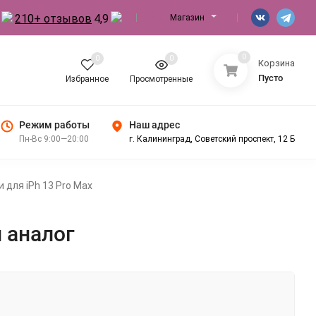
210+ отзывов
4,9
Магазин
0
0
0
Корзина
Пусто
Избранное
Просмотренные
Режим работы
Наш адрес
Пн-Вс 9:00—20:00
г. Калининград, Советский проспект, 12 Б
 для iPh 13 Pro Max
й аналог