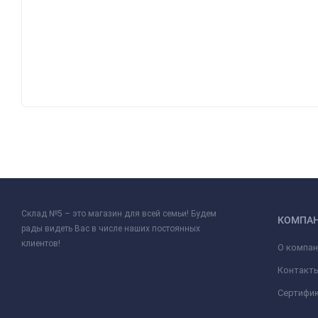
Склад №5 – это магазин для всей семьи! Будем
КОМПА
рады видеть Вас в числе наших постоянных
клиентов!
О компан
Контакт
Сертифи