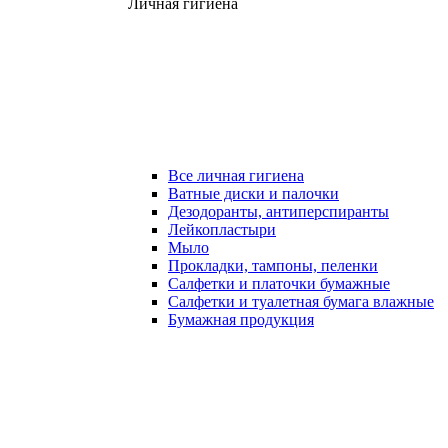
Личная гигиена
Все личная гигиена
Ватные диски и палочки
Дезодоранты, антиперспиранты
Лейкопластыри
Мыло
Прокладки, тампоны, пеленки
Салфетки и платочки бумажные
Салфетки и туалетная бумага влажные
Бумажная продукция