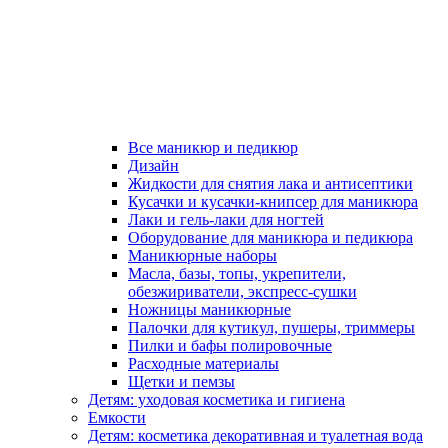
Все маникюр и педикюр
Дизайн
Жидкости для снятия лака и антисептики
Кусачки и кусачки-книпсер для маникюра
Лаки и гель-лаки для ногтей
Оборудование для маникюра и педикюра
Маникюрные наборы
Масла, базы, топы, укрепители,
обезжириватели, экспресс-сушки
Ножницы маникюрные
Палочки для кутикул, пушеры, триммеры
Пилки и бафы полировочные
Расходные материалы
Щетки и пемзы
Детям: уходовая косметика и гигиена
Емкости
Детям: косметика декоративная и туалетная вода