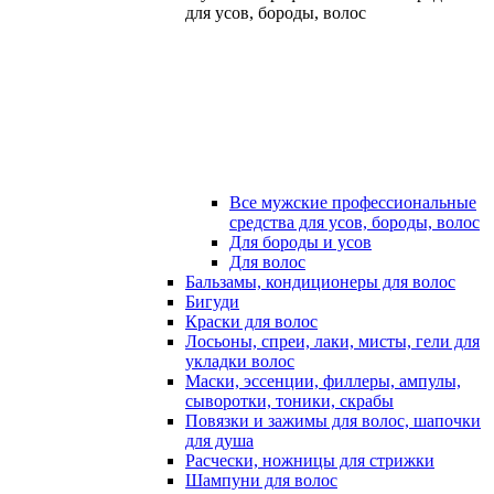
для усов, бороды, волос
Все мужские профессиональные
средства для усов, бороды, волос
Для бороды и усов
Для волос
Бальзамы, кондиционеры для волос
Бигуди
Краски для волос
Лосьоны, спреи, лаки, мисты, гели для
укладки волос
Маски, эссенции, филлеры, ампулы,
сыворотки, тоники, скрабы
Повязки и зажимы для волос, шапочки
для душа
Расчески, ножницы для стрижки
Шампуни для волос