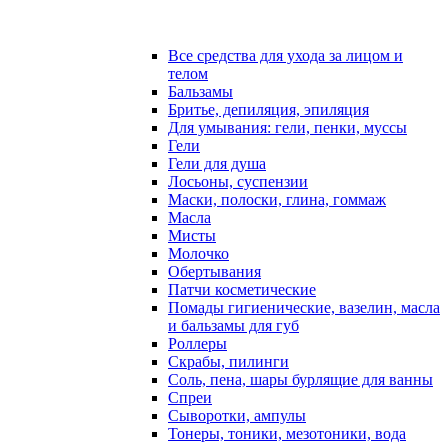
Все средства для ухода за лицом и
телом
Бальзамы
Бритье, депиляция, эпиляция
Для умывания: гели, пенки, муссы
Гели
Гели для душа
Лосьоны, суспензии
Маски, полоски, глина, гоммаж
Масла
Мисты
Молочко
Обертывания
Патчи косметические
Помады гигиенические, вазелин, масла
и бальзамы для губ
Роллеры
Скрабы, пилинги
Соль, пена, шары бурлящие для ванны
Спреи
Сыворотки, ампулы
Тонеры, тоники, мезотоники, вода