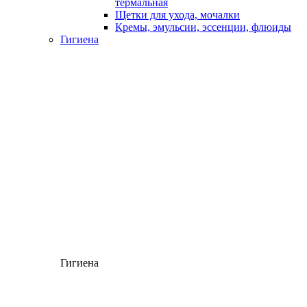
термальная
Щетки для ухода, мочалки
Кремы, эмульсии, эссенции, флюиды
Гигиена
Гигиена