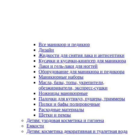
Все маникюр и педикюр
Дизайн
Жидкости для снятия лака и антисептики
Кусачки и кусачки-книпсер для маникюра
Лаки и гель-лаки для ногтей
Оборудование для маникюра и педикюра
Маникюрные наборы
Масла, базы, топы, укрепители,
обезжириватели, экспресс-сушки
Ножницы маникюрные
Палочки для кутикул, пушеры, триммеры
Пилки и бафы полировочные
Расходные материалы
Щетки и пемзы
Детям: уходовая косметика и гигиена
Емкости
Детям: косметика декоративная и туалетная вода