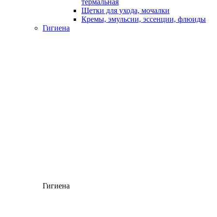
термальная
Щетки для ухода, мочалки
Кремы, эмульсии, эссенции, флюиды
Гигиена
Гигиена