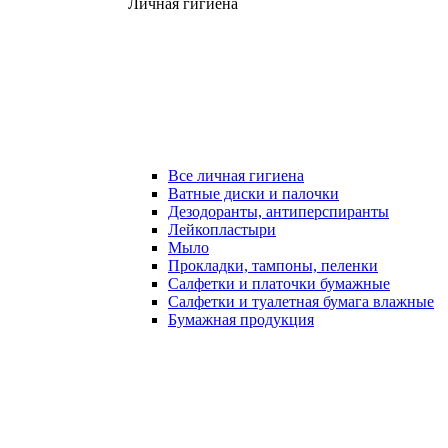
Личная гигиена
Все личная гигиена
Ватные диски и палочки
Дезодоранты, антиперспиранты
Лейкопластыри
Мыло
Прокладки, тампоны, пеленки
Салфетки и платочки бумажные
Салфетки и туалетная бумага влажные
Бумажная продукция