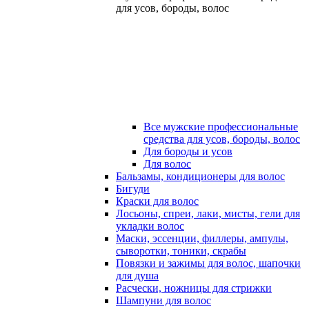
для усов, бороды, волос
Все мужские профессиональные
средства для усов, бороды, волос
Для бороды и усов
Для волос
Бальзамы, кондиционеры для волос
Бигуди
Краски для волос
Лосьоны, спреи, лаки, мисты, гели для
укладки волос
Маски, эссенции, филлеры, ампулы,
сыворотки, тоники, скрабы
Повязки и зажимы для волос, шапочки
для душа
Расчески, ножницы для стрижки
Шампуни для волос