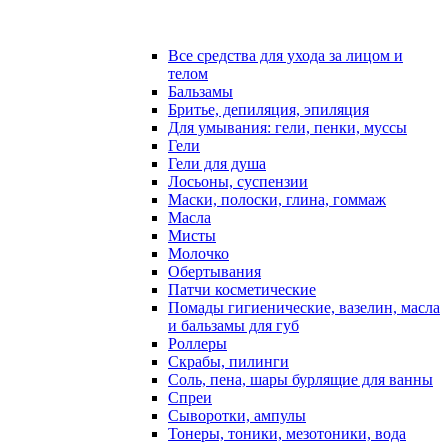
Все средства для ухода за лицом и
телом
Бальзамы
Бритье, депиляция, эпиляция
Для умывания: гели, пенки, муссы
Гели
Гели для душа
Лосьоны, суспензии
Маски, полоски, глина, гоммаж
Масла
Мисты
Молочко
Обертывания
Патчи косметические
Помады гигиенические, вазелин, масла
и бальзамы для губ
Роллеры
Скрабы, пилинги
Соль, пена, шары бурлящие для ванны
Спреи
Сыворотки, ампулы
Тонеры, тоники, мезотоники, вода