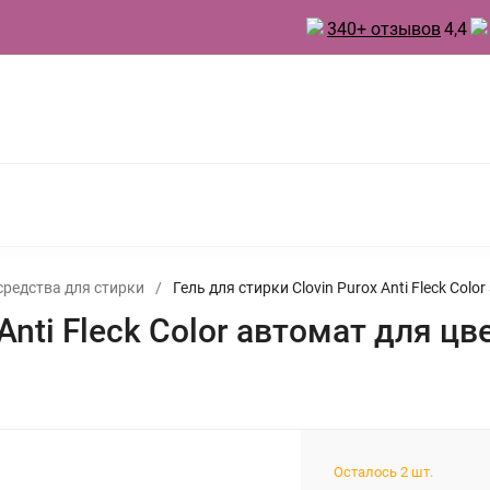
340+ отзывов
4,4
 ТОВАРЫ ДЛЯ КУХНИ
ТОВАРЫ ДЛЯ ПРАЗДНИКА
А
БЫТОВАЯ ХИМИЯ
ИНВЕНТАРЬ ДЛЯ УБОРКИ
 ДУХИ
средства для стирки
/
Гель для стирки Clovin Purox Anti Fleck Co
 Anti Fleck Color автомат для ц
Осталось 2 шт.