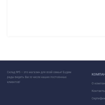
Склад №5 – это магазин для всей семьи! Будем
КОМПА
рады видеть Вас в числе наших постоянных
клиентов!
О компа
Контакт
Сертифи