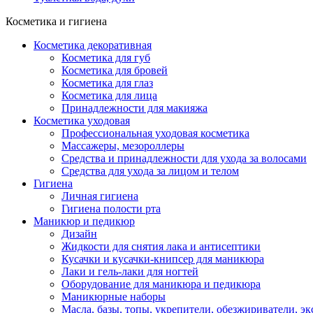
Косметика и гигиена
Косметика декоративная
Косметика для губ
Косметика для бровей
Косметика для глаз
Косметика для лица
Принадлежности для макияжа
Косметика уходовая
Профессиональная уходовая косметика
Массажеры, мезороллеры
Средства и принадлежности для ухода за волосами
Средства для ухода за лицом и телом
Гигиена
Личная гигиена
Гигиена полости рта
Маникюр и педикюр
Дизайн
Жидкости для снятия лака и антисептики
Кусачки и кусачки-книпсер для маникюра
Лаки и гель-лаки для ногтей
Оборудование для маникюра и педикюра
Маникюрные наборы
Масла, базы, топы, укрепители, обезжириватели, э