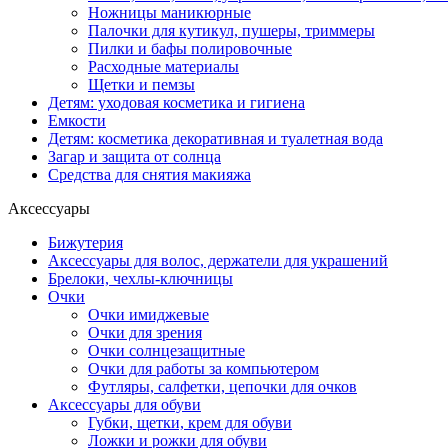
Ножницы маникюрные
Палочки для кутикул, пушеры, триммеры
Пилки и бафы полировочные
Расходные материалы
Щетки и пемзы
Детям: уходовая косметика и гигиена
Емкости
Детям: косметика декоративная и туалетная вода
Загар и защита от солнца
Средства для снятия макияжа
Аксессуары
Бижутерия
Аксессуары для волос, держатели для украшений
Брелоки, чехлы-ключницы
Очки
Очки имиджевые
Очки для зрения
Очки солнцезащитные
Очки для работы за компьютером
Футляры, салфетки, цепочки для очков
Аксессуары для обуви
Губки, щетки, крем для обуви
Ложки и рожки для обуви