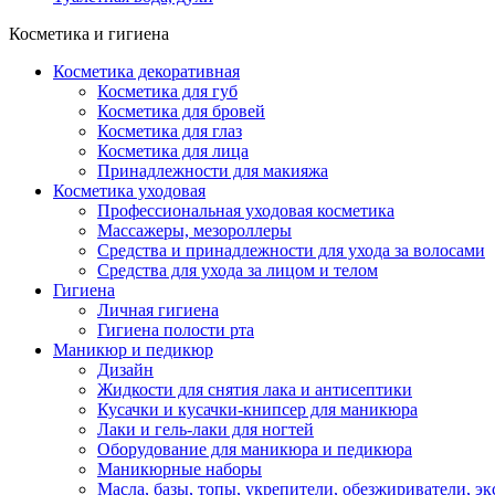
Косметика и гигиена
Косметика декоративная
Косметика для губ
Косметика для бровей
Косметика для глаз
Косметика для лица
Принадлежности для макияжа
Косметика уходовая
Профессиональная уходовая косметика
Массажеры, мезороллеры
Средства и принадлежности для ухода за волосами
Средства для ухода за лицом и телом
Гигиена
Личная гигиена
Гигиена полости рта
Маникюр и педикюр
Дизайн
Жидкости для снятия лака и антисептики
Кусачки и кусачки-книпсер для маникюра
Лаки и гель-лаки для ногтей
Оборудование для маникюра и педикюра
Маникюрные наборы
Масла, базы, топы, укрепители, обезжириватели, э