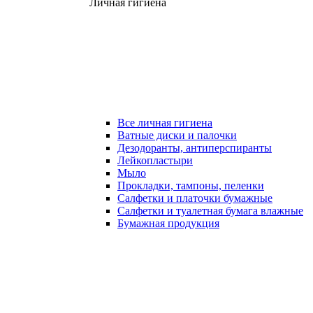
Личная гигиена
Все личная гигиена
Ватные диски и палочки
Дезодоранты, антиперспиранты
Лейкопластыри
Мыло
Прокладки, тампоны, пеленки
Салфетки и платочки бумажные
Салфетки и туалетная бумага влажные
Бумажная продукция