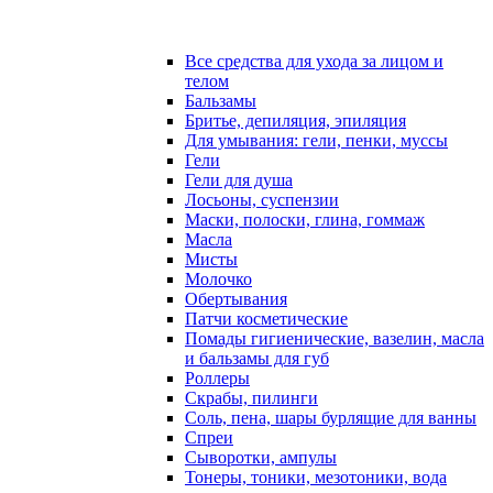
Все средства для ухода за лицом и
телом
Бальзамы
Бритье, депиляция, эпиляция
Для умывания: гели, пенки, муссы
Гели
Гели для душа
Лосьоны, суспензии
Маски, полоски, глина, гоммаж
Масла
Мисты
Молочко
Обертывания
Патчи косметические
Помады гигиенические, вазелин, масла
и бальзамы для губ
Роллеры
Скрабы, пилинги
Соль, пена, шары бурлящие для ванны
Спреи
Сыворотки, ампулы
Тонеры, тоники, мезотоники, вода