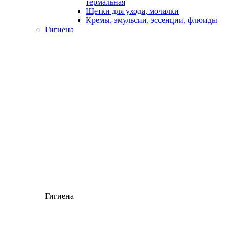
термальная
Щетки для ухода, мочалки
Кремы, эмульсии, эссенции, флюиды
Гигиена
Гигиена