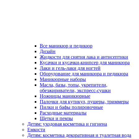
Все маникюр и педикюр
Дизайн
Жидкости для снятия лака и антисептики
Кусачки и кусачки-книпсер для маникюра
Лаки и гель-лаки для ногтей
Оборудование для маникюра и педикюра
Маникюрные наборы
Масла, базы, топы, укрепители,
обезжириватели, экспресс-сушки
Ножницы маникюрные
Палочки для кутикул, пушеры, триммеры
Пилки и бафы полировочные
Расходные материалы
Щетки и пемзы
Детям: уходовая косметика и гигиена
Емкости
Детям: косметика декоративная и туалетная вода