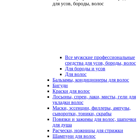
для усов, бороды, волос
Все мужские профессиональные
средства для усов, бороды, волос
Для бороды и усов
Для волос
Бальзамы, кондиционеры для волос
Бигуди
Краски для волос
Лосьоны, спреи, лаки, мисты, гели для
укладки волос
Маски, эссенции, филлеры, ампулы,
сыворотки, тоники, скрабы
Повязки и зажимы для волос, шапочки
для душа
Расчески, ножницы для стрижки
Шампуни для волос