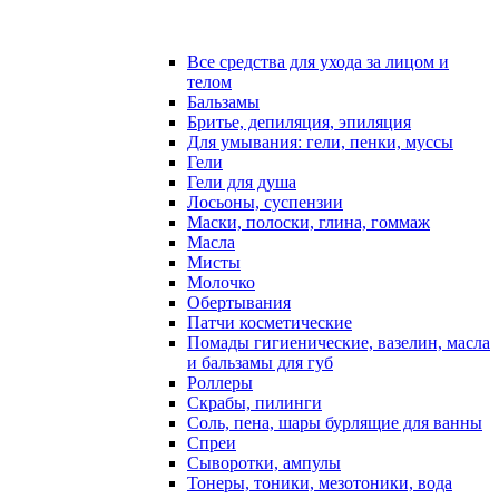
Все средства для ухода за лицом и
телом
Бальзамы
Бритье, депиляция, эпиляция
Для умывания: гели, пенки, муссы
Гели
Гели для душа
Лосьоны, суспензии
Маски, полоски, глина, гоммаж
Масла
Мисты
Молочко
Обертывания
Патчи косметические
Помады гигиенические, вазелин, масла
и бальзамы для губ
Роллеры
Скрабы, пилинги
Соль, пена, шары бурлящие для ванны
Спреи
Сыворотки, ампулы
Тонеры, тоники, мезотоники, вода