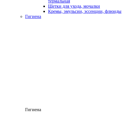
термальная
Щетки для ухода, мочалки
Кремы, эмульсии, эссенции, флюиды
Гигиена
Гигиена