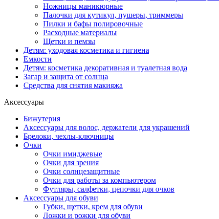
Ножницы маникюрные
Палочки для кутикул, пушеры, триммеры
Пилки и бафы полировочные
Расходные материалы
Щетки и пемзы
Детям: уходовая косметика и гигиена
Емкости
Детям: косметика декоративная и туалетная вода
Загар и защита от солнца
Средства для снятия макияжа
Аксессуары
Бижутерия
Аксессуары для волос, держатели для украшений
Брелоки, чехлы-ключницы
Очки
Очки имиджевые
Очки для зрения
Очки солнцезащитные
Очки для работы за компьютером
Футляры, салфетки, цепочки для очков
Аксессуары для обуви
Губки, щетки, крем для обуви
Ложки и рожки для обуви