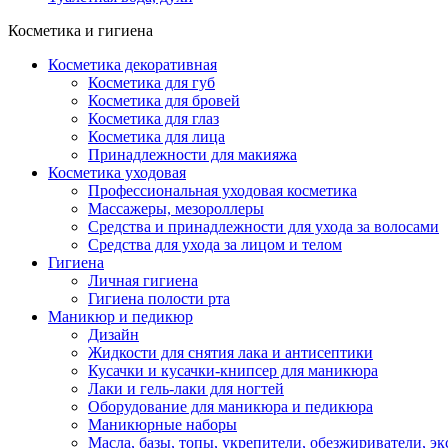
Косметика и гигиена
Косметика декоративная
Косметика для губ
Косметика для бровей
Косметика для глаз
Косметика для лица
Принадлежности для макияжа
Косметика уходовая
Профессиональная уходовая косметика
Массажеры, мезороллеры
Средства и принадлежности для ухода за волосами
Средства для ухода за лицом и телом
Гигиена
Личная гигиена
Гигиена полости рта
Маникюр и педикюр
Дизайн
Жидкости для снятия лака и антисептики
Кусачки и кусачки-книпсер для маникюра
Лаки и гель-лаки для ногтей
Оборудование для маникюра и педикюра
Маникюрные наборы
Масла, базы, топы, укрепители, обезжириватели, э