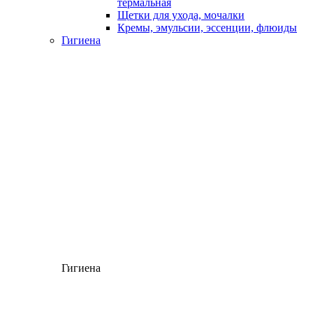
термальная
Щетки для ухода, мочалки
Кремы, эмульсии, эссенции, флюиды
Гигиена
Гигиена