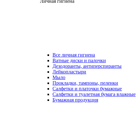
Личная гигиена
Все личная гигиена
Ватные диски и палочки
Дезодоранты, антиперспиранты
Лейкопластыри
Мыло
Прокладки, тампоны, пеленки
Салфетки и платочки бумажные
Салфетки и туалетная бумага влажные
Бумажная продукция