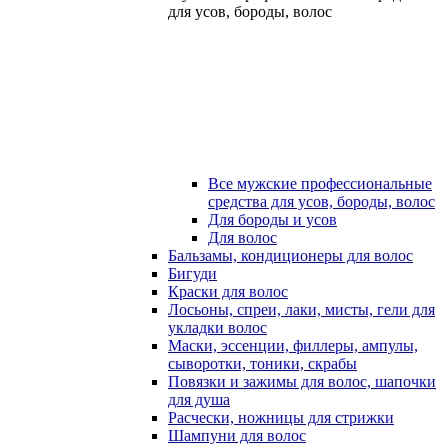
для усов, бороды, волос
Все мужские профессиональные
средства для усов, бороды, волос
Для бороды и усов
Для волос
Бальзамы, кондиционеры для волос
Бигуди
Краски для волос
Лосьоны, спреи, лаки, мисты, гели для
укладки волос
Маски, эссенции, филлеры, ампулы,
сыворотки, тоники, скрабы
Повязки и зажимы для волос, шапочки
для душа
Расчески, ножницы для стрижки
Шампуни для волос