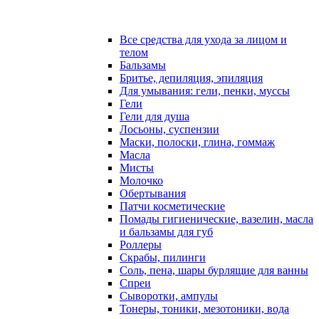
Все средства для ухода за лицом и
телом
Бальзамы
Бритье, депиляция, эпиляция
Для умывания: гели, пенки, муссы
Гели
Гели для душа
Лосьоны, суспензии
Маски, полоски, глина, гоммаж
Масла
Мисты
Молочко
Обертывания
Патчи косметические
Помады гигиенические, вазелин, масла
и бальзамы для губ
Роллеры
Скрабы, пилинги
Соль, пена, шары бурлящие для ванны
Спреи
Сыворотки, ампулы
Тонеры, тоники, мезотоники, вода