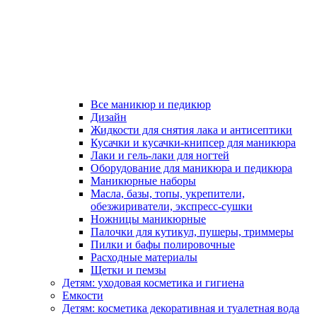
Все маникюр и педикюр
Дизайн
Жидкости для снятия лака и антисептики
Кусачки и кусачки-книпсер для маникюра
Лаки и гель-лаки для ногтей
Оборудование для маникюра и педикюра
Маникюрные наборы
Масла, базы, топы, укрепители,
обезжириватели, экспресс-сушки
Ножницы маникюрные
Палочки для кутикул, пушеры, триммеры
Пилки и бафы полировочные
Расходные материалы
Щетки и пемзы
Детям: уходовая косметика и гигиена
Емкости
Детям: косметика декоративная и туалетная вода