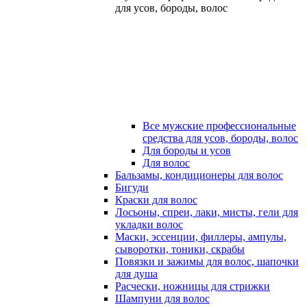
для усов, бороды, волос
Все мужские профессиональные
средства для усов, бороды, волос
Для бороды и усов
Для волос
Бальзамы, кондиционеры для волос
Бигуди
Краски для волос
Лосьоны, спреи, лаки, мисты, гели для
укладки волос
Маски, эссенции, филлеры, ампулы,
сыворотки, тоники, скрабы
Повязки и зажимы для волос, шапочки
для душа
Расчески, ножницы для стрижки
Шампуни для волос