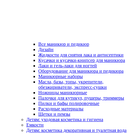
Все маникюр и педикюр
Дизайн
Жидкости для снятия лака и антисептики
Кусачки и кусачки-книпсер для маникюра
Лаки и гель-лаки для ногтей
Оборудование для маникюра и педикюра
Маникюрные наборы
Масла, базы, топы, укрепители,
обезжириватели, экспресс-сушки
Ножницы маникюрные
Палочки для кутикул, пушеры, триммеры
Пилки и бафы полировочные
Расходные материалы
Щетки и пемзы
Детям: уходовая косметика и гигиена
Емкости
Детям: косметика декоративная и туалетная вода