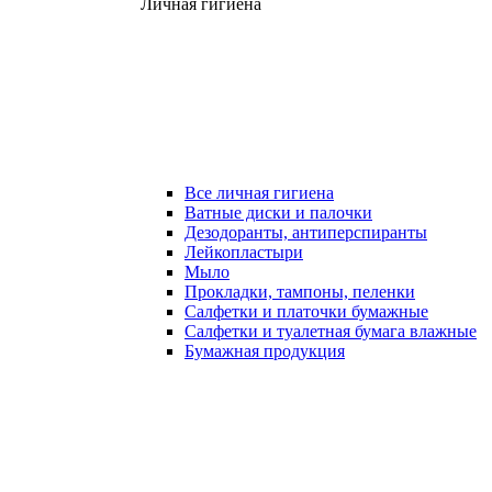
Личная гигиена
Все личная гигиена
Ватные диски и палочки
Дезодоранты, антиперспиранты
Лейкопластыри
Мыло
Прокладки, тампоны, пеленки
Салфетки и платочки бумажные
Салфетки и туалетная бумага влажные
Бумажная продукция