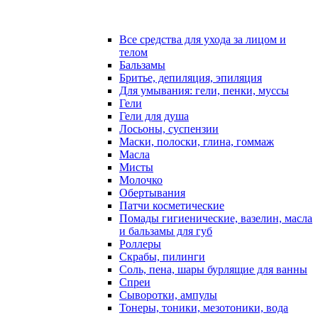
Все средства для ухода за лицом и
телом
Бальзамы
Бритье, депиляция, эпиляция
Для умывания: гели, пенки, муссы
Гели
Гели для душа
Лосьоны, суспензии
Маски, полоски, глина, гоммаж
Масла
Мисты
Молочко
Обертывания
Патчи косметические
Помады гигиенические, вазелин, масла
и бальзамы для губ
Роллеры
Скрабы, пилинги
Соль, пена, шары бурлящие для ванны
Спреи
Сыворотки, ампулы
Тонеры, тоники, мезотоники, вода