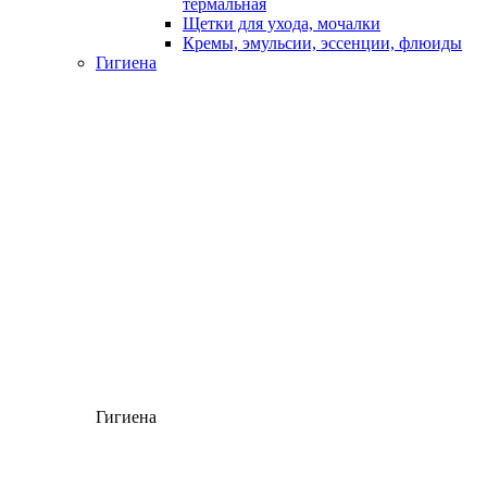
термальная
Щетки для ухода, мочалки
Кремы, эмульсии, эссенции, флюиды
Гигиена
Гигиена