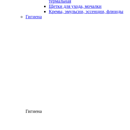
термальная
Щетки для ухода, мочалки
Кремы, эмульсии, эссенции, флюиды
Гигиена
Гигиена