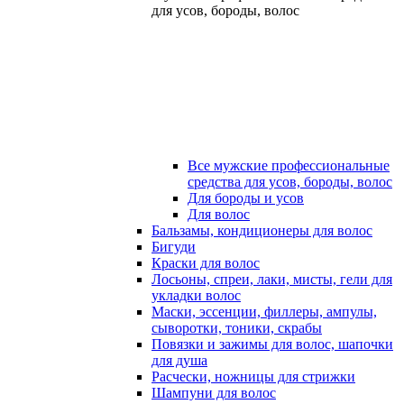
для усов, бороды, волос
Все мужские профессиональные
средства для усов, бороды, волос
Для бороды и усов
Для волос
Бальзамы, кондиционеры для волос
Бигуди
Краски для волос
Лосьоны, спреи, лаки, мисты, гели для
укладки волос
Маски, эссенции, филлеры, ампулы,
сыворотки, тоники, скрабы
Повязки и зажимы для волос, шапочки
для душа
Расчески, ножницы для стрижки
Шампуни для волос