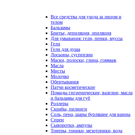
Все средства для ухода за лицом и
телом
Бальзамы
Бритье, депиляция, эпиляция
Для умывания: гели, пенки, муссы
Гели
Гели для душа
Лосьоны, суспензии
Маски, полоски, глина, гоммаж
Масла
Мисты
Молочко
Обертывания
Патчи косметические
Помады гигиенические, вазелин, масла
и бальзамы для губ
Роллеры
Скрабы, пилинги
Соль, пена, шары бурлящие для ванны
Спреи
Сыворотки, ампулы
Тонеры, тоники, мезотоники, вода