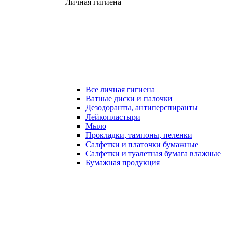
Личная гигиена
Все личная гигиена
Ватные диски и палочки
Дезодоранты, антиперспиранты
Лейкопластыри
Мыло
Прокладки, тампоны, пеленки
Салфетки и платочки бумажные
Салфетки и туалетная бумага влажные
Бумажная продукция