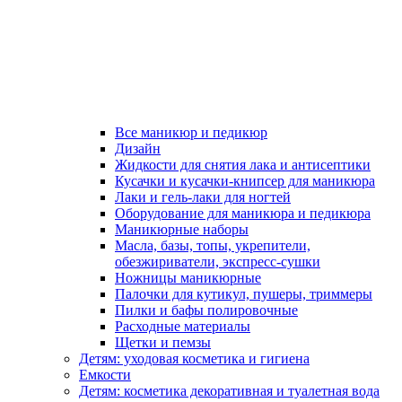
Все маникюр и педикюр
Дизайн
Жидкости для снятия лака и антисептики
Кусачки и кусачки-книпсер для маникюра
Лаки и гель-лаки для ногтей
Оборудование для маникюра и педикюра
Маникюрные наборы
Масла, базы, топы, укрепители,
обезжириватели, экспресс-сушки
Ножницы маникюрные
Палочки для кутикул, пушеры, триммеры
Пилки и бафы полировочные
Расходные материалы
Щетки и пемзы
Детям: уходовая косметика и гигиена
Емкости
Детям: косметика декоративная и туалетная вода