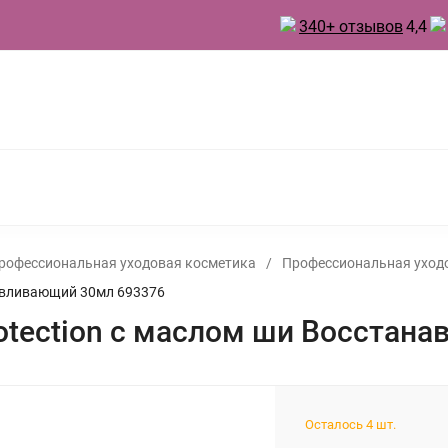
340+ отзывов
4,4
 ТОВАРЫ ДЛЯ КУХНИ
ТОВАРЫ ДЛЯ ПРАЗДНИКА
А
БЫТОВАЯ ХИМИЯ
ИНВЕНТАРЬ ДЛЯ УБОРКИ
 ДУХИ
рофессиональная уходовая косметика
/
Профессиональная уходо
навливающий 30мл 693376
rotection с маслом ши Восстан
Осталось 4 шт.