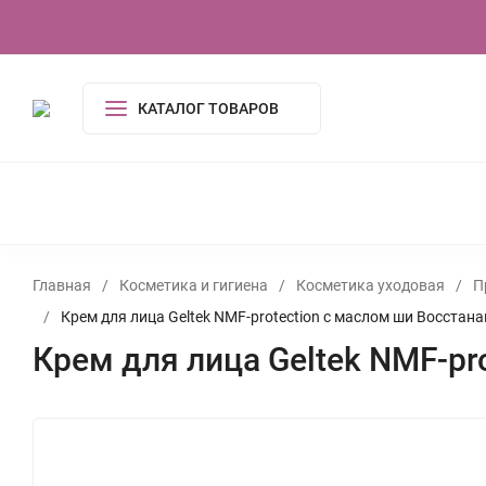
О компании
Контакты
Сертификаты
КАТАЛОГ ТОВАРОВ
КОСМЕТИКА И ГИГИЕНА
АКСЕССУАРЫ
ПОСУДА И
ОДЕЖДА
ЭЛЕКТРОНИКА
ТОВАРЫ ДЛЯ ДОМ
ИГРУШКИ, ИГРЫ
УСЛУГИ
ТУАЛЕТНАЯ ВОДА,
Главная
/
Косметика и гигиена
/
Косметика уходовая
/
П
/
Крем для лица Geltek NMF-protection с маслом ши Восста
Крем для лица Geltek NMF-p