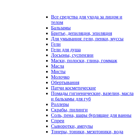
Все средства для ухода за лицом и
телом
Бальзамы
Бритье, депиляция, эпиляция
Для умывания: гели, пенки, муссы
Гели
Гели для душа
Лосьоны, суспензии
Маски, полоски, глина, гоммаж
Масла
Мисты
Молочко
Обертывания
Патчи косметические
Помады гигиенические, вазелин, масла
и бальзамы для губ
Роллеры
Скрабы, пилинги
Соль, пена, шары бурлящие для ванны
Спреи
Сыворотки, ампулы
Тонеры, тоники, мезотоники, вода