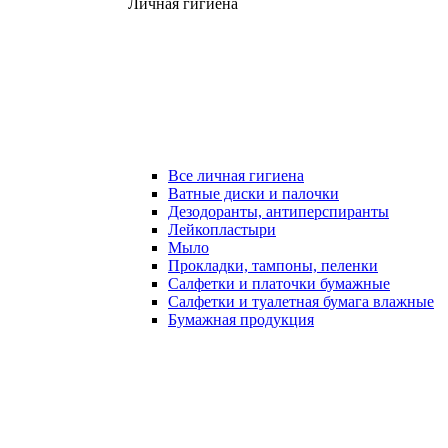
Личная гигиена
Все личная гигиена
Ватные диски и палочки
Дезодоранты, антиперспиранты
Лейкопластыри
Мыло
Прокладки, тампоны, пеленки
Салфетки и платочки бумажные
Салфетки и туалетная бумага влажные
Бумажная продукция