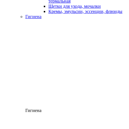
термальная
Щетки для ухода, мочалки
Кремы, эмульсии, эссенции, флюиды
Гигиена
Гигиена