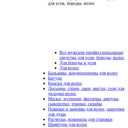
для усов, бороды, волос
Все мужские профессиональные
средства для усов, бороды, волос
Для бороды и усов
Для волос
Бальзамы, кондиционеры для волос
Бигуди
Краски для волос
Лосьоны, спреи, лаки, мисты, гели для
укладки волос
Маски, эссенции, филлеры, ампулы,
сыворотки, тоники, скрабы
Повязки и зажимы для волос, шапочки
для душа
Расчески, ножницы для стрижки
Шампуни для волос