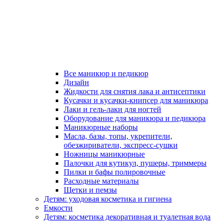
Все маникюр и педикюр
Дизайн
Жидкости для снятия лака и антисептики
Кусачки и кусачки-книпсер для маникюра
Лаки и гель-лаки для ногтей
Оборудование для маникюра и педикюра
Маникюрные наборы
Масла, базы, топы, укрепители,
обезжириватели, экспресс-сушки
Ножницы маникюрные
Палочки для кутикул, пушеры, триммеры
Пилки и бафы полировочные
Расходные материалы
Щетки и пемзы
Детям: уходовая косметика и гигиена
Емкости
Детям: косметика декоративная и туалетная вода