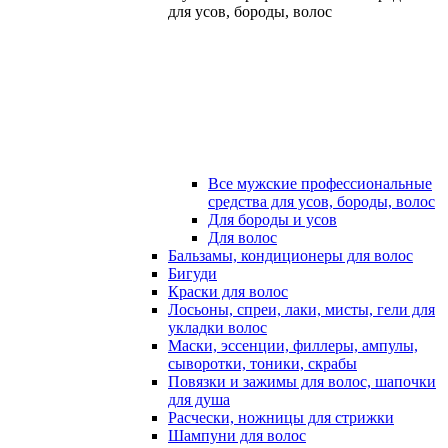
для усов, бороды, волос
Все мужские профессиональные
средства для усов, бороды, волос
Для бороды и усов
Для волос
Бальзамы, кондиционеры для волос
Бигуди
Краски для волос
Лосьоны, спреи, лаки, мисты, гели для
укладки волос
Маски, эссенции, филлеры, ампулы,
сыворотки, тоники, скрабы
Повязки и зажимы для волос, шапочки
для душа
Расчески, ножницы для стрижки
Шампуни для волос