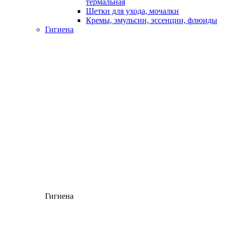
термальная
Щетки для ухода, мочалки
Кремы, эмульсии, эссенции, флюиды
Гигиена
Гигиена