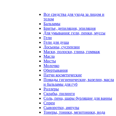
Все средства для ухода за лицом и
телом
Бальзамы
Бритье, депиляция, эпиляция
Для умывания: гели, пенки, муссы
Гели
Гели для душа
Лосьоны, суспензии
Маски, полоски, глина, гоммаж
Масла
Мисты
Молочко
Обертывания
Патчи косметические
Помады гигиенические, вазелин, масла
и бальзамы для губ
Роллеры
Скрабы, пилинги
Соль, пена, шары бурлящие для ванны
Спреи
Сыворотки, ампулы
Тонеры, тоники, мезотоники, вода