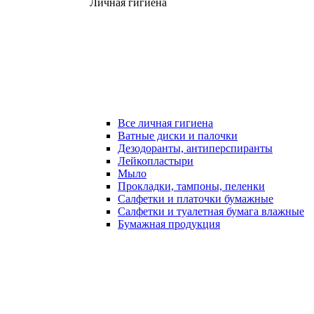
Личная гигиена
Все личная гигиена
Ватные диски и палочки
Дезодоранты, антиперспиранты
Лейкопластыри
Мыло
Прокладки, тампоны, пеленки
Салфетки и платочки бумажные
Салфетки и туалетная бумага влажные
Бумажная продукция