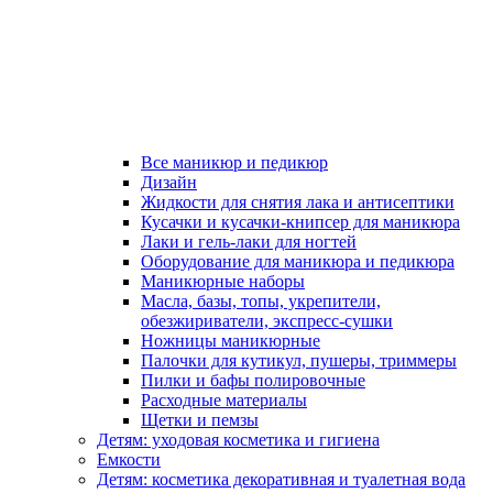
Все маникюр и педикюр
Дизайн
Жидкости для снятия лака и антисептики
Кусачки и кусачки-книпсер для маникюра
Лаки и гель-лаки для ногтей
Оборудование для маникюра и педикюра
Маникюрные наборы
Масла, базы, топы, укрепители,
обезжириватели, экспресс-сушки
Ножницы маникюрные
Палочки для кутикул, пушеры, триммеры
Пилки и бафы полировочные
Расходные материалы
Щетки и пемзы
Детям: уходовая косметика и гигиена
Емкости
Детям: косметика декоративная и туалетная вода