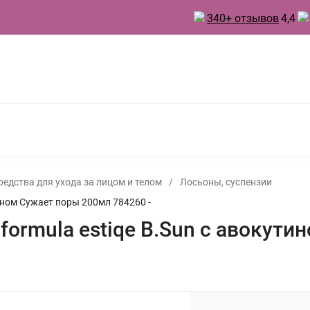
340+ отзывов
4,4
 ТОВАРЫ ДЛЯ КУХНИ
ТОВАРЫ ДЛЯ ПРАЗДНИКА
А
БЫТОВАЯ ХИМИЯ
ИНВЕНТАРЬ ДЛЯ УБОРКИ
 ДУХИ
редства для ухода за лицом и телом
/
Лосьоны, суспензии
тином Сужает поры 200мл 784260 -
 formula estiqe B.Sun с авокут