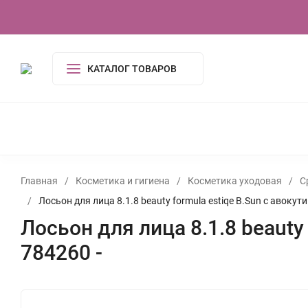
О компании
Контакты
Сертификаты
КАТАЛОГ ТОВАРОВ
КОСМЕТИКА И ГИГИЕНА
АКСЕССУАРЫ
ПОСУДА И
ОДЕЖДА
ЭЛЕКТРОНИКА
ТОВАРЫ ДЛЯ ДОМ
ИГРУШКИ, ИГРЫ
УСЛУГИ
ТУАЛЕТНАЯ ВОДА,
Главная
/
Косметика и гигиена
/
Косметика уходовая
/
С
/
Лосьон для лица 8.1.8 beauty formula estiqe B.Sun с авоку
Лосьон для лица 8.1.8 beauty
784260 -