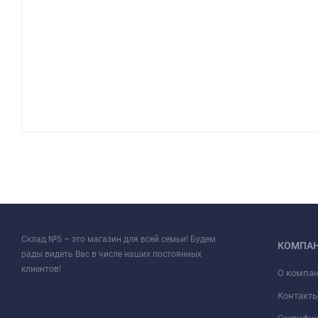
Склад №5 – это магазин для всей семьи! Будем
КОМПА
рады видеть Вас в числе наших постоянных
клиентов!
О компа
Контакт