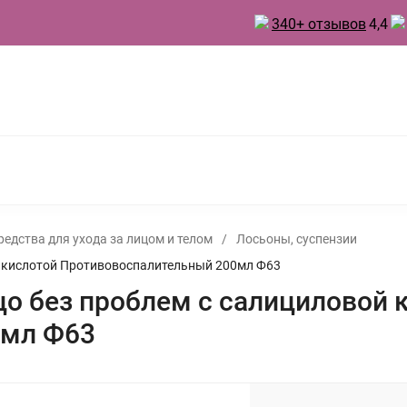
340+ отзывов
4,4
 ТОВАРЫ ДЛЯ КУХНИ
ТОВАРЫ ДЛЯ ПРАЗДНИКА
А
БЫТОВАЯ ХИМИЯ
ИНВЕНТАРЬ ДЛЯ УБОРКИ
 ДУХИ
редства для ухода за лицом и телом
/
Лосьоны, суспензии
ой кислотой Противовоспалительный 200мл Ф63
цо без проблем с салициловой 
0мл Ф63