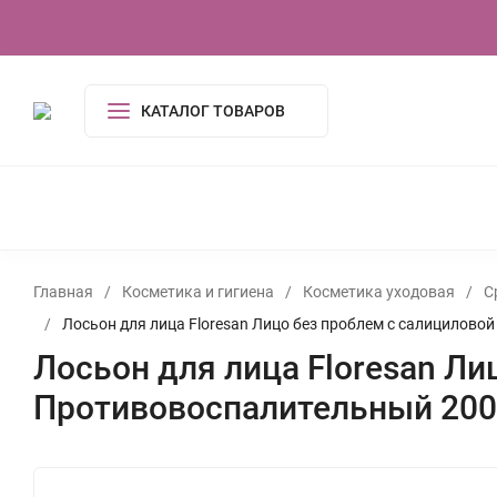
О компании
Контакты
Сертификаты
КАТАЛОГ ТОВАРОВ
КОСМЕТИКА И ГИГИЕНА
АКСЕССУАРЫ
ПОСУДА И
ОДЕЖДА
ЭЛЕКТРОНИКА
ТОВАРЫ ДЛЯ ДОМ
ИГРУШКИ, ИГРЫ
УСЛУГИ
ТУАЛЕТНАЯ ВОДА,
Главная
/
Косметика и гигиена
/
Косметика уходовая
/
С
/
Лосьон для лица Floresan Лицо без проблем с салицилов
Лосьон для лица Floresan Ли
Противовоспалительный 20