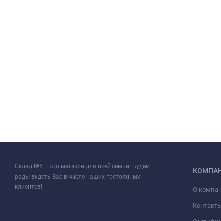
Склад №5 – это магазин для всей семьи! Будем
КОМПА
рады видеть Вас в числе наших постоянных
клиентов!
О компа
Контакт