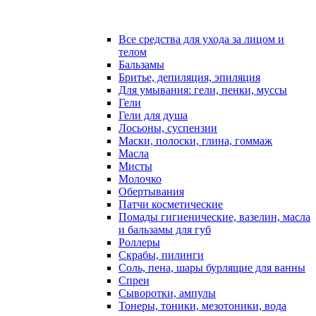
Все средства для ухода за лицом и
телом
Бальзамы
Бритье, депиляция, эпиляция
Для умывания: гели, пенки, муссы
Гели
Гели для душа
Лосьоны, суспензии
Маски, полоски, глина, гоммаж
Масла
Мисты
Молочко
Обертывания
Патчи косметические
Помады гигиенические, вазелин, масла
и бальзамы для губ
Роллеры
Скрабы, пилинги
Соль, пена, шары бурлящие для ванны
Спреи
Сыворотки, ампулы
Тонеры, тоники, мезотоники, вода