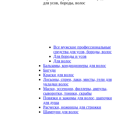
для усов, бороды, волос
Все мужские профессиональные
средства для усов, бороды, волос
Для бороды и усов
Для волос
Бальзамы, кондиционеры для волос
Бигуди
Краски для волос
Лосьоны, спреи, лаки, мисты, гели для
укладки волос
Маски, эссенции, филлеры, ампулы,
сыворотки, тоники, скрабы
Повязки и зажимы для волос, шапочки
для душа
Расчески, ножницы для стрижки
Шампуни для волос