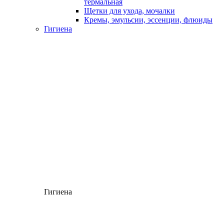
термальная
Щетки для ухода, мочалки
Кремы, эмульсии, эссенции, флюиды
Гигиена
Гигиена