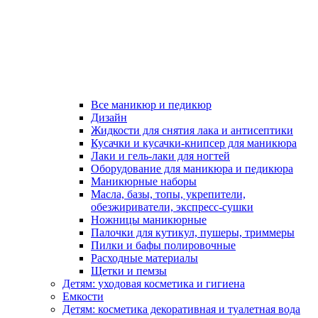
Все маникюр и педикюр
Дизайн
Жидкости для снятия лака и антисептики
Кусачки и кусачки-книпсер для маникюра
Лаки и гель-лаки для ногтей
Оборудование для маникюра и педикюра
Маникюрные наборы
Масла, базы, топы, укрепители,
обезжириватели, экспресс-сушки
Ножницы маникюрные
Палочки для кутикул, пушеры, триммеры
Пилки и бафы полировочные
Расходные материалы
Щетки и пемзы
Детям: уходовая косметика и гигиена
Емкости
Детям: косметика декоративная и туалетная вода