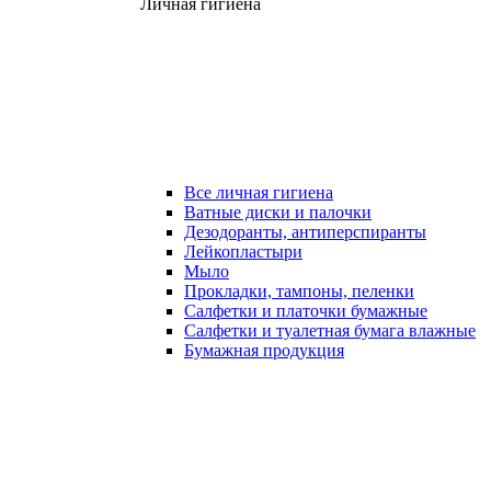
Личная гигиена
Все личная гигиена
Ватные диски и палочки
Дезодоранты, антиперспиранты
Лейкопластыри
Мыло
Прокладки, тампоны, пеленки
Салфетки и платочки бумажные
Салфетки и туалетная бумага влажные
Бумажная продукция