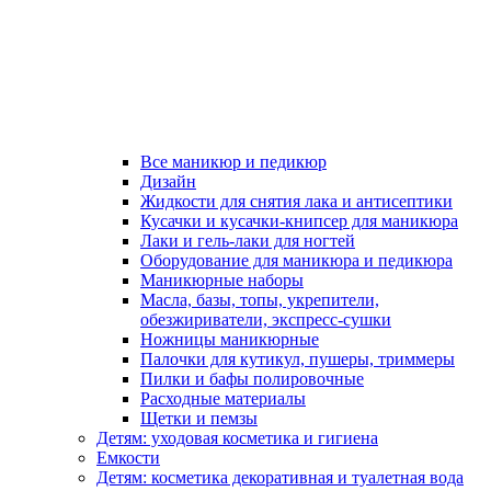
Все маникюр и педикюр
Дизайн
Жидкости для снятия лака и антисептики
Кусачки и кусачки-книпсер для маникюра
Лаки и гель-лаки для ногтей
Оборудование для маникюра и педикюра
Маникюрные наборы
Масла, базы, топы, укрепители,
обезжириватели, экспресс-сушки
Ножницы маникюрные
Палочки для кутикул, пушеры, триммеры
Пилки и бафы полировочные
Расходные материалы
Щетки и пемзы
Детям: уходовая косметика и гигиена
Емкости
Детям: косметика декоративная и туалетная вода