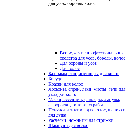
для усов, бороды, волос
Все мужские профессиональные
средства для усов, бороды, волос
Для бороды и усов
Для волос
Бальзамы, кондиционеры для волос
Бигуди
Краски для волос
Лосьоны, спреи, лаки, мисты, гели для
укладки волос
Маски, эссенции, филлеры, ампулы,
сыворотки, тоники, скрабы
Повязки и зажимы для волос, шапочки
для душа
Расчески, ножницы для стрижки
Шампуни для волос