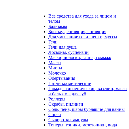
Все средства для ухода за лицом и
телом
Бальзамы
Бритье, депиляция, эпиляция
Для умывания: гели, пенки, муссы
Гели
Гели для душа
Лосьоны, суспензии
Маски, полоски, глина, гоммаж
Масла
Мисты
Молочко
Обертывания
Патчи косметические
Помады гигиенические, вазелин, масла
и бальзамы для губ
Роллеры
Скрабы, пилинги
Соль, пена, шары бурлящие для ванны
Спреи
Сыворотки, ампулы
Тонеры, тоники, мезотоники, вода