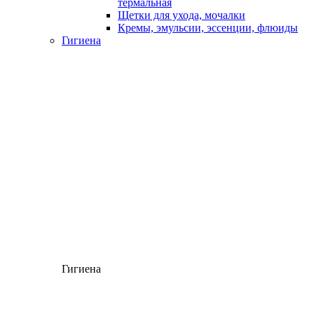
термальная
Щетки для ухода, мочалки
Кремы, эмульсии, эссенции, флюиды
Гигиена
Гигиена