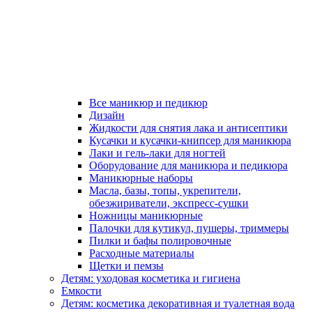
Все маникюр и педикюр
Дизайн
Жидкости для снятия лака и антисептики
Кусачки и кусачки-книпсер для маникюра
Лаки и гель-лаки для ногтей
Оборудование для маникюра и педикюра
Маникюрные наборы
Масла, базы, топы, укрепители,
обезжириватели, экспресс-сушки
Ножницы маникюрные
Палочки для кутикул, пушеры, триммеры
Пилки и бафы полировочные
Расходные материалы
Щетки и пемзы
Детям: уходовая косметика и гигиена
Емкости
Детям: косметика декоративная и туалетная вода