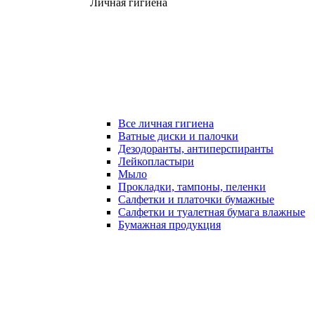
Личная гигиена
Все личная гигиена
Ватные диски и палочки
Дезодоранты, антиперспиранты
Лейкопластыри
Мыло
Прокладки, тампоны, пеленки
Салфетки и платочки бумажные
Салфетки и туалетная бумага влажные
Бумажная продукция