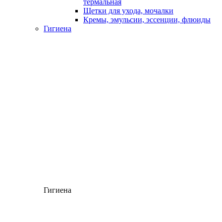
термальная
Щетки для ухода, мочалки
Кремы, эмульсии, эссенции, флюиды
Гигиена
Гигиена