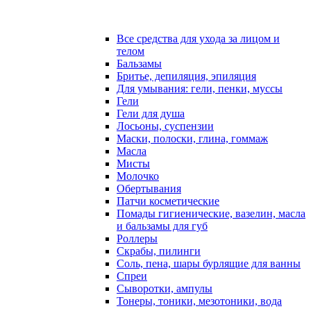
Все средства для ухода за лицом и
телом
Бальзамы
Бритье, депиляция, эпиляция
Для умывания: гели, пенки, муссы
Гели
Гели для душа
Лосьоны, суспензии
Маски, полоски, глина, гоммаж
Масла
Мисты
Молочко
Обертывания
Патчи косметические
Помады гигиенические, вазелин, масла
и бальзамы для губ
Роллеры
Скрабы, пилинги
Соль, пена, шары бурлящие для ванны
Спреи
Сыворотки, ампулы
Тонеры, тоники, мезотоники, вода