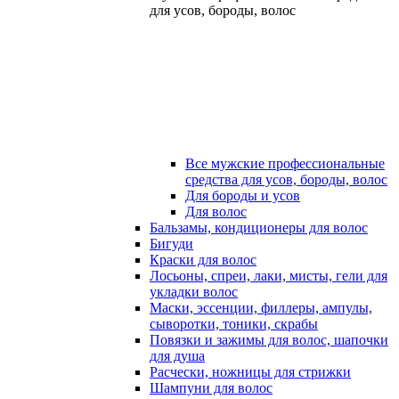
для усов, бороды, волос
Все мужские профессиональные
средства для усов, бороды, волос
Для бороды и усов
Для волос
Бальзамы, кондиционеры для волос
Бигуди
Краски для волос
Лосьоны, спреи, лаки, мисты, гели для
укладки волос
Маски, эссенции, филлеры, ампулы,
сыворотки, тоники, скрабы
Повязки и зажимы для волос, шапочки
для душа
Расчески, ножницы для стрижки
Шампуни для волос