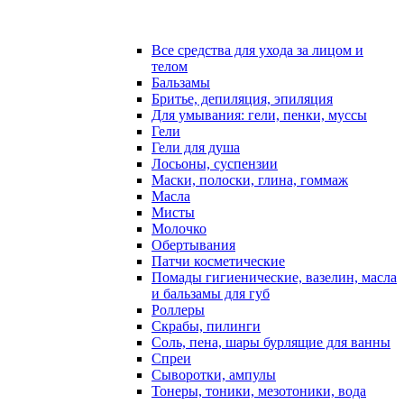
Все средства для ухода за лицом и
телом
Бальзамы
Бритье, депиляция, эпиляция
Для умывания: гели, пенки, муссы
Гели
Гели для душа
Лосьоны, суспензии
Маски, полоски, глина, гоммаж
Масла
Мисты
Молочко
Обертывания
Патчи косметические
Помады гигиенические, вазелин, масла
и бальзамы для губ
Роллеры
Скрабы, пилинги
Соль, пена, шары бурлящие для ванны
Спреи
Сыворотки, ампулы
Тонеры, тоники, мезотоники, вода