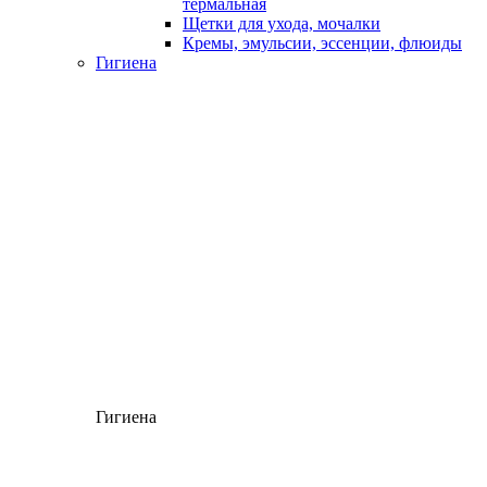
термальная
Щетки для ухода, мочалки
Кремы, эмульсии, эссенции, флюиды
Гигиена
Гигиена