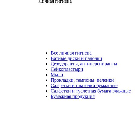
Личная гигиена
Все личная гигиена
Ватные диски и палочки
Дезодоранты, антиперспиранты
Лейкопластыри
Мыло
Прокладки, тампоны, пеленки
Салфетки и платочки бумажные
Салфетки и туалетная бумага влажные
Бумажная продукция