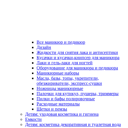
Все маникюр и педикюр
Дизайн
Жидкости для снятия лака и антисептики
Кусачки и кусачки-книпсер для маникюра
Лаки и гель-лаки для ногтей
Оборудование для маникюра и педикюра
Маникюрные наборы
Масла, базы, топы, укрепители,
обезжириватели, экспресс-сушки
Ножницы маникюрные
Палочки для кутикул, пушеры, триммеры
Пилки и бафы полировочные
Расходные материалы
Щетки и пемзы
Детям: уходовая косметика и гигиена
Емкости
Детям: косметика декоративная и туалетная вода