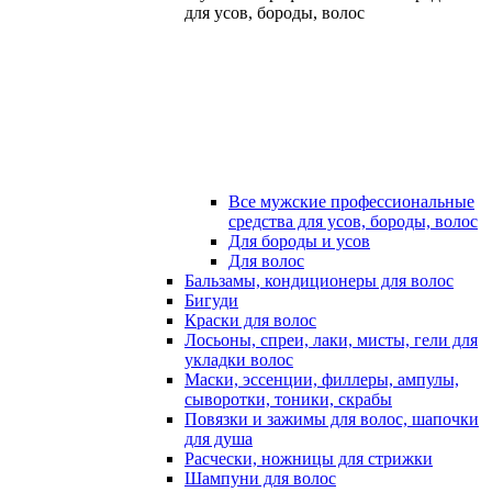
для усов, бороды, волос
Все мужские профессиональные
средства для усов, бороды, волос
Для бороды и усов
Для волос
Бальзамы, кондиционеры для волос
Бигуди
Краски для волос
Лосьоны, спреи, лаки, мисты, гели для
укладки волос
Маски, эссенции, филлеры, ампулы,
сыворотки, тоники, скрабы
Повязки и зажимы для волос, шапочки
для душа
Расчески, ножницы для стрижки
Шампуни для волос