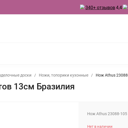
340+ отзывов
4,4
 ТОВАРЫ ДЛЯ КУХНИ
ТОВАРЫ ДЛЯ ПРАЗДНИКА
А
БЫТОВАЯ ХИМИЯ
ИНВЕНТАРЬ ДЛЯ УБОРКИ
 ДУХИ
зделочные доски
/
Ножи, топорики кухонные
/
Нож Athus 23088
тов 13см Бразилия
Нож Athus 23088-105
Нет в наличии