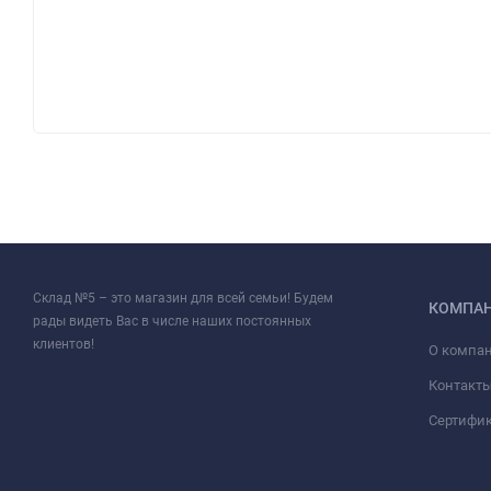
Склад №5 – это магазин для всей семьи! Будем
КОМПА
рады видеть Вас в числе наших постоянных
клиентов!
О компа
Контакт
Сертифи