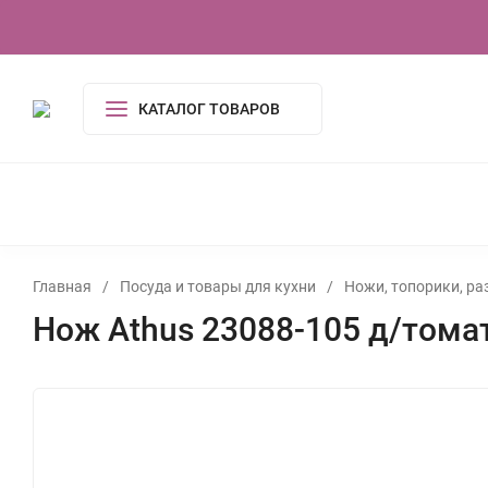
О компании
Контакты
Сертификаты
КАТАЛОГ ТОВАРОВ
КОСМЕТИКА И ГИГИЕНА
АКСЕССУАРЫ
ПОСУДА И
ОДЕЖДА
ЭЛЕКТРОНИКА
ТОВАРЫ ДЛЯ ДОМ
ИГРУШКИ, ИГРЫ
УСЛУГИ
ТУАЛЕТНАЯ ВОДА,
Главная
/
Посуда и товары для кухни
/
Ножи, топорики, ра
Нож Athus 23088-105 д/тома