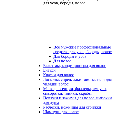
для усов, бороды, волос
Все мужские профессиональные
средства для усов, бороды, волос
Для бороды и усов
Для волос
Бальзамы, кондиционеры для волос
Бигуди
Краски для волос
Лосьоны, спреи, лаки, мисты, гели для
укладки волос
Маски, эссенции, филлеры, ампулы,
сыворотки, тоники, скрабы
Повязки и зажимы для волос, шапочки
для душа
Расчески, ножницы для стрижки
Шампуни для волос