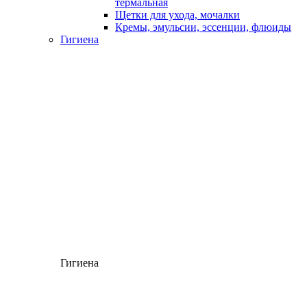
термальная
Щетки для ухода, мочалки
Кремы, эмульсии, эссенции, флюиды
Гигиена
Гигиена