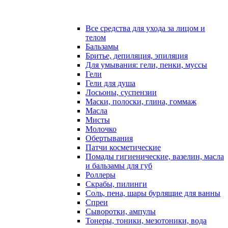
Все средства для ухода за лицом и
телом
Бальзамы
Бритье, депиляция, эпиляция
Для умывания: гели, пенки, муссы
Гели
Гели для душа
Лосьоны, суспензии
Маски, полоски, глина, гоммаж
Масла
Мисты
Молочко
Обертывания
Патчи косметические
Помады гигиенические, вазелин, масла
и бальзамы для губ
Роллеры
Скрабы, пилинги
Соль, пена, шары бурлящие для ванны
Спреи
Сыворотки, ампулы
Тонеры, тоники, мезотоники, вода