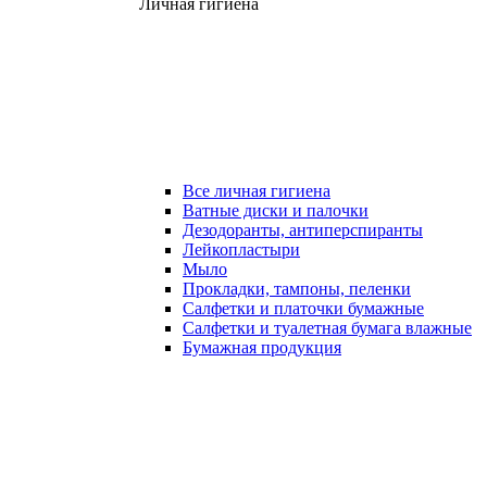
Личная гигиена
Все личная гигиена
Ватные диски и палочки
Дезодоранты, антиперспиранты
Лейкопластыри
Мыло
Прокладки, тампоны, пеленки
Салфетки и платочки бумажные
Салфетки и туалетная бумага влажные
Бумажная продукция