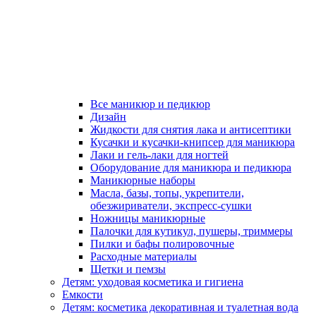
Все маникюр и педикюр
Дизайн
Жидкости для снятия лака и антисептики
Кусачки и кусачки-книпсер для маникюра
Лаки и гель-лаки для ногтей
Оборудование для маникюра и педикюра
Маникюрные наборы
Масла, базы, топы, укрепители,
обезжириватели, экспресс-сушки
Ножницы маникюрные
Палочки для кутикул, пушеры, триммеры
Пилки и бафы полировочные
Расходные материалы
Щетки и пемзы
Детям: уходовая косметика и гигиена
Емкости
Детям: косметика декоративная и туалетная вода