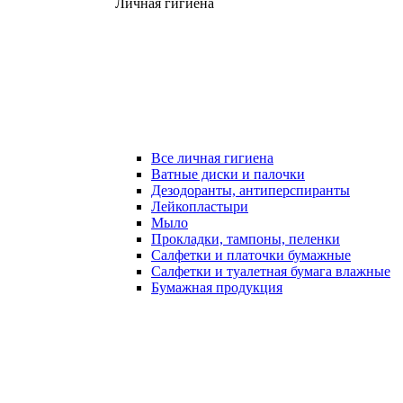
Личная гигиена
Все личная гигиена
Ватные диски и палочки
Дезодоранты, антиперспиранты
Лейкопластыри
Мыло
Прокладки, тампоны, пеленки
Салфетки и платочки бумажные
Салфетки и туалетная бумага влажные
Бумажная продукция