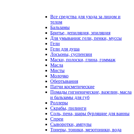
Все средства для ухода за лицом и
телом
Бальзамы
Бритье, депиляция, эпиляция
Для умывания: гели, пенки, муссы
Гели
Гели для душа
Лосьоны, суспензии
Маски, полоски, глина, гоммаж
Масла
Мисты
Молочко
Обертывания
Патчи косметические
Помады гигиенические, вазелин, масла
и бальзамы для губ
Роллеры
Скрабы, пилинги
Соль, пена, шары бурлящие для ванны
Спреи
Сыворотки, ампулы
Тонеры, тоники, мезотоники, вода