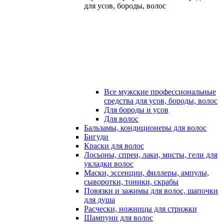
для усов, бороды, волос
Все мужские профессиональные
средства для усов, бороды, волос
Для бороды и усов
Для волос
Бальзамы, кондиционеры для волос
Бигуди
Краски для волос
Лосьоны, спреи, лаки, мисты, гели для
укладки волос
Маски, эссенции, филлеры, ампулы,
сыворотки, тоники, скрабы
Повязки и зажимы для волос, шапочки
для душа
Расчески, ножницы для стрижки
Шампуни для волос