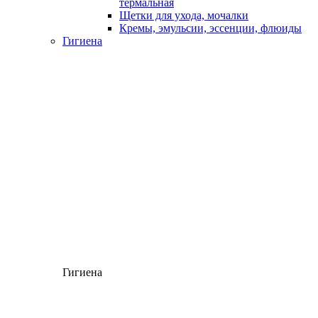
термальная
Щетки для ухода, мочалки
Кремы, эмульсии, эссенции, флюиды
Гигиена
Гигиена