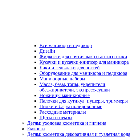
Все маникюр и педикюр
Дизайн
Жидкости для снятия лака и антисептики
Кусачки и кусачки-книпсер для маникюра
Лаки и гель-лаки для ногтей
Оборудование для маникюра и педикюра
Маникюрные наборы
Масла, базы, топы, укрепители,
обезжириватели, экспресс-сушки
Ножницы маникюрные
Палочки для кутикул, пушеры, триммеры
Пилки и бафы полировочные
Расходные материалы
Щетки и пемзы
Детям: уходовая косметика и гигиена
Емкости
Детям: косметика декоративная и туалетная вода