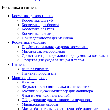
Косметика и гигиена
Косметика декоративная
Косметика для губ
Косметика для бровей
Косметика для глаз
Косметика для лица
Принадлежности для макияжа
Косметика уходовая
Профессиональная уходовая косметика
Массажеры, мезороллеры
Средства и принадлежности для ухода за волосами
Средства для ухода за лицом и телом
Гигиена
Личная гигиена
Гигиена полости рта
Маникюр и педикюр
Дизайн
Жидкости для снятия лака и антисептики
Кусачки и кусачки-книпсер для маникюра
Лаки и гель-лаки для ногтей
Оборудование для маникюра и педикюра
Маникюрные наборы
Масла, базы, топы, укрепители, обезжириватели, э