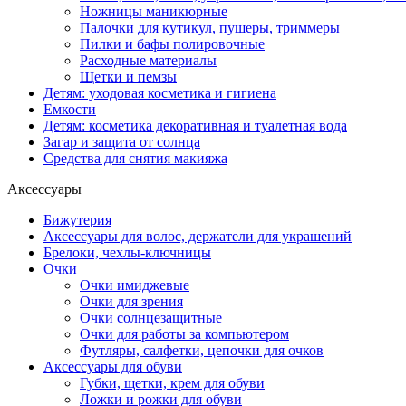
Ножницы маникюрные
Палочки для кутикул, пушеры, триммеры
Пилки и бафы полировочные
Расходные материалы
Щетки и пемзы
Детям: уходовая косметика и гигиена
Емкости
Детям: косметика декоративная и туалетная вода
Загар и защита от солнца
Средства для снятия макияжа
Аксессуары
Бижутерия
Аксессуары для волос, держатели для украшений
Брелоки, чехлы-ключницы
Очки
Очки имиджевые
Очки для зрения
Очки солнцезащитные
Очки для работы за компьютером
Футляры, салфетки, цепочки для очков
Аксессуары для обуви
Губки, щетки, крем для обуви
Ложки и рожки для обуви