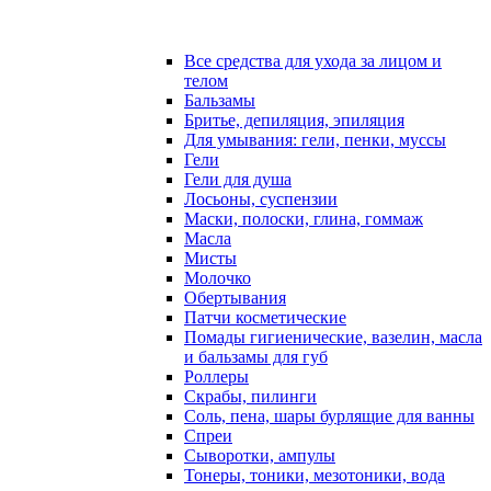
Все средства для ухода за лицом и
телом
Бальзамы
Бритье, депиляция, эпиляция
Для умывания: гели, пенки, муссы
Гели
Гели для душа
Лосьоны, суспензии
Маски, полоски, глина, гоммаж
Масла
Мисты
Молочко
Обертывания
Патчи косметические
Помады гигиенические, вазелин, масла
и бальзамы для губ
Роллеры
Скрабы, пилинги
Соль, пена, шары бурлящие для ванны
Спреи
Сыворотки, ампулы
Тонеры, тоники, мезотоники, вода