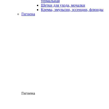
термальная
Щетки для ухода, мочалки
Кремы, эмульсии, эссенции, флюиды
Гигиена
Гигиена