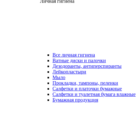
Личная гигиена
Все личная гигиена
Ватные диски и палочки
Дезодоранты, антиперспиранты
Лейкопластыри
Мыло
Прокладки, тампоны, пеленки
Салфетки и платочки бумажные
Салфетки и туалетная бумага влажные
Бумажная продукция