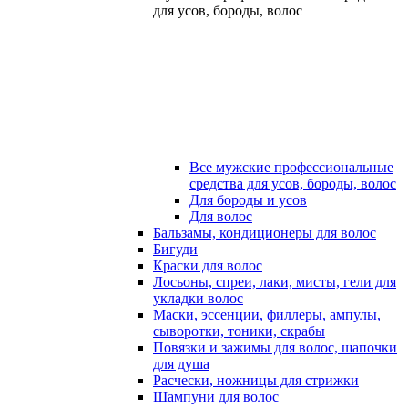
для усов, бороды, волос
Все мужские профессиональные
средства для усов, бороды, волос
Для бороды и усов
Для волос
Бальзамы, кондиционеры для волос
Бигуди
Краски для волос
Лосьоны, спреи, лаки, мисты, гели для
укладки волос
Маски, эссенции, филлеры, ампулы,
сыворотки, тоники, скрабы
Повязки и зажимы для волос, шапочки
для душа
Расчески, ножницы для стрижки
Шампуни для волос