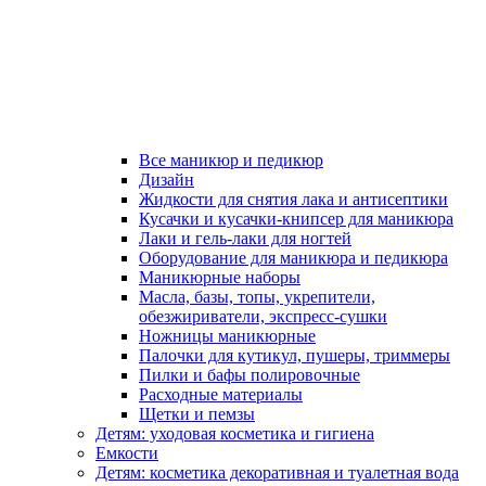
Все маникюр и педикюр
Дизайн
Жидкости для снятия лака и антисептики
Кусачки и кусачки-книпсер для маникюра
Лаки и гель-лаки для ногтей
Оборудование для маникюра и педикюра
Маникюрные наборы
Масла, базы, топы, укрепители,
обезжириватели, экспресс-сушки
Ножницы маникюрные
Палочки для кутикул, пушеры, триммеры
Пилки и бафы полировочные
Расходные материалы
Щетки и пемзы
Детям: уходовая косметика и гигиена
Емкости
Детям: косметика декоративная и туалетная вода