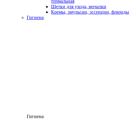
термальная
Щетки для ухода, мочалки
Кремы, эмульсии, эссенции, флюиды
Гигиена
Гигиена