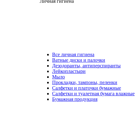
Личная гигиена
Все личная гигиена
Ватные диски и палочки
Дезодоранты, антиперспиранты
Лейкопластыри
Мыло
Прокладки, тампоны, пеленки
Салфетки и платочки бумажные
Салфетки и туалетная бумага влажные
Бумажная продукция