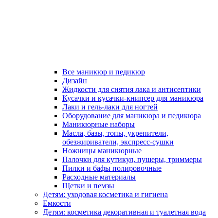
Все маникюр и педикюр
Дизайн
Жидкости для снятия лака и антисептики
Кусачки и кусачки-книпсер для маникюра
Лаки и гель-лаки для ногтей
Оборудование для маникюра и педикюра
Маникюрные наборы
Масла, базы, топы, укрепители,
обезжириватели, экспресс-сушки
Ножницы маникюрные
Палочки для кутикул, пушеры, триммеры
Пилки и бафы полировочные
Расходные материалы
Щетки и пемзы
Детям: уходовая косметика и гигиена
Емкости
Детям: косметика декоративная и туалетная вода