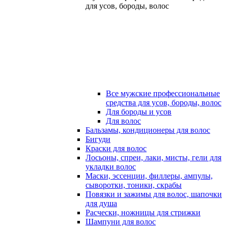
для усов, бороды, волос
Все мужские профессиональные
средства для усов, бороды, волос
Для бороды и усов
Для волос
Бальзамы, кондиционеры для волос
Бигуди
Краски для волос
Лосьоны, спреи, лаки, мисты, гели для
укладки волос
Маски, эссенции, филлеры, ампулы,
сыворотки, тоники, скрабы
Повязки и зажимы для волос, шапочки
для душа
Расчески, ножницы для стрижки
Шампуни для волос