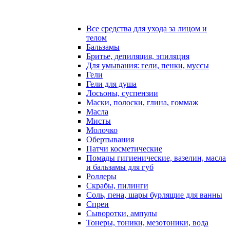
Все средства для ухода за лицом и
телом
Бальзамы
Бритье, депиляция, эпиляция
Для умывания: гели, пенки, муссы
Гели
Гели для душа
Лосьоны, суспензии
Маски, полоски, глина, гоммаж
Масла
Мисты
Молочко
Обертывания
Патчи косметические
Помады гигиенические, вазелин, масла
и бальзамы для губ
Роллеры
Скрабы, пилинги
Соль, пена, шары бурлящие для ванны
Спреи
Сыворотки, ампулы
Тонеры, тоники, мезотоники, вода