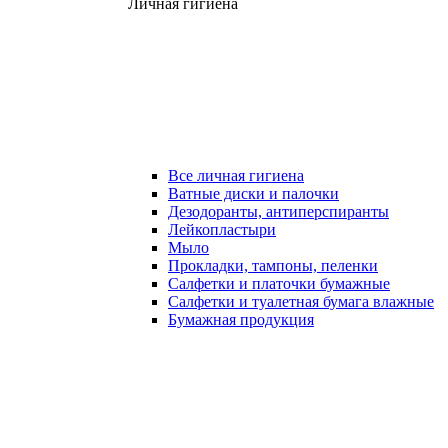
Личная гигиена
Все личная гигиена
Ватные диски и палочки
Дезодоранты, антиперспиранты
Лейкопластыри
Мыло
Прокладки, тампоны, пеленки
Салфетки и платочки бумажные
Салфетки и туалетная бумага влажные
Бумажная продукция