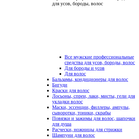
для усов, бороды, волос
Все мужские профессиональные
средства для усов, бороды, волос
Для бороды и усов
Для волос
Бальзамы, кондиционеры для волос
Бигуди
Краски для волос
Лосьоны, спреи, лаки, мисты, гели для
укладки волос
Маски, эссенции, филлеры, ампулы,
сыворотки, тоники, скрабы
Повязки и зажимы для волос, шапочки
для душа
Расчески, ножницы для стрижки
Шампуни для волос