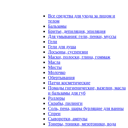
Все средства для ухода за лицом и
телом
Бальзамы
Бритье, депиляция, эпиляция
Для умывания: гели, пенки, муссы
Гели
Гели для душа
Лосьоны, суспензии
Маски, полоски, глина, гоммаж
Масла
Мисты
Молочко
Обертывания
Патчи косметические
Помады гигиенические, вазелин, масла
и бальзамы для губ
Роллеры
Скрабы, пилинги
Соль, пена, шары бурлящие для ванны
Спреи
Сыворотки, ампулы
Тонеры, тоники, мезотоники, вода