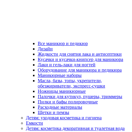
Все маникюр и педикюр
Дизайн
Жидкости для снятия лака и антисептики
Кусачки и кусачки-книпсер для маникюра
Лаки и гель-лаки для ногтей
Оборудование для маникюра и педикюра
Маникюрные наборы
Масла, базы, топы, укрепители,
обезжириватели, экспресс-сушки
Ножницы маникюрные
Палочки для кутикул, пушеры, триммеры
Пилки и бафы полировочные
Расходные материалы
Щетки и пемзы
Детям: уходовая косметика и гигиена
Емкости
Детям: косметика декоративная и туалетная вода