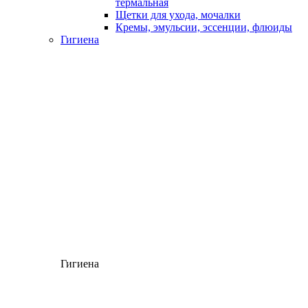
термальная
Щетки для ухода, мочалки
Кремы, эмульсии, эссенции, флюиды
Гигиена
Гигиена