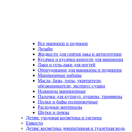
Все маникюр и педикюр
Дизайн
Жидкости для снятия лака и антисептики
Кусачки и кусачки-книпсер для маникюра
Лаки и гель-лаки для ногтей
Оборудование для маникюра и педикюра
Маникюрные наборы
Масла, базы, топы, укрепители,
обезжириватели, экспресс-сушки
Ножницы маникюрные
Палочки для кутикул, пушеры, триммеры
Пилки и бафы полировочные
Расходные материалы
Щетки и пемзы
Детям: уходовая косметика и гигиена
Емкости
Детям: косметика декоративная и туалетная вода