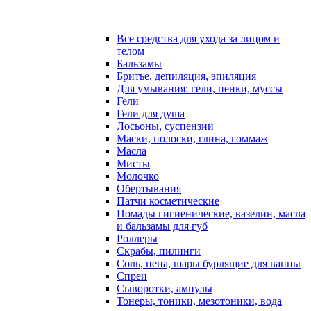
Все средства для ухода за лицом и
телом
Бальзамы
Бритье, депиляция, эпиляция
Для умывания: гели, пенки, муссы
Гели
Гели для душа
Лосьоны, суспензии
Маски, полоски, глина, гоммаж
Масла
Мисты
Молочко
Обертывания
Патчи косметические
Помады гигиенические, вазелин, масла
и бальзамы для губ
Роллеры
Скрабы, пилинги
Соль, пена, шары бурлящие для ванны
Спреи
Сыворотки, ампулы
Тонеры, тоники, мезотоники, вода