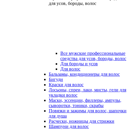
для усов, бороды, волос
Все мужские профессиональные
средства для усов, бороды, волос
Для бороды и усов
Для волос
Бальзамы, кондиционеры для волос
Бигуди
Краски для волос
Лосьоны, спреи, лаки, мисты, гели для
укладки волос
Маски, эссенции, филлеры, ампулы,
сыворотки, тоники, скрабы
Повязки и зажимы для волос, шапочки
для душа
Расчески, ножницы для стрижки
Шампуни для волос