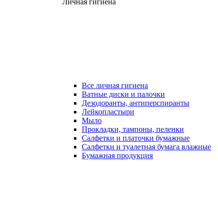
Личная гигиена
Все личная гигиена
Ватные диски и палочки
Дезодоранты, антиперспиранты
Лейкопластыри
Мыло
Прокладки, тампоны, пеленки
Салфетки и платочки бумажные
Салфетки и туалетная бумага влажные
Бумажная продукция