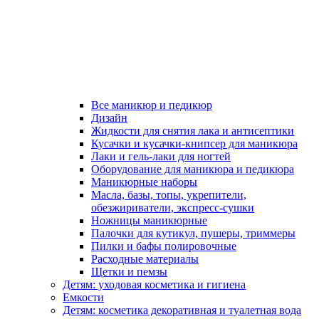
Все маникюр и педикюр
Дизайн
Жидкости для снятия лака и антисептики
Кусачки и кусачки-книпсер для маникюра
Лаки и гель-лаки для ногтей
Оборудование для маникюра и педикюра
Маникюрные наборы
Масла, базы, топы, укрепители,
обезжириватели, экспресс-сушки
Ножницы маникюрные
Палочки для кутикул, пушеры, триммеры
Пилки и бафы полировочные
Расходные материалы
Щетки и пемзы
Детям: уходовая косметика и гигиена
Емкости
Детям: косметика декоративная и туалетная вода