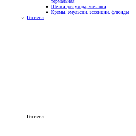
термальная
Щетки для ухода, мочалки
Кремы, эмульсии, эссенции, флюиды
Гигиена
Гигиена