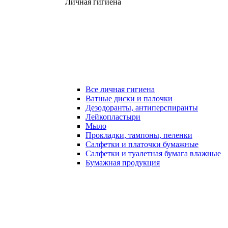
Личная гигиена
Все личная гигиена
Ватные диски и палочки
Дезодоранты, антиперспиранты
Лейкопластыри
Мыло
Прокладки, тампоны, пеленки
Салфетки и платочки бумажные
Салфетки и туалетная бумага влажные
Бумажная продукция