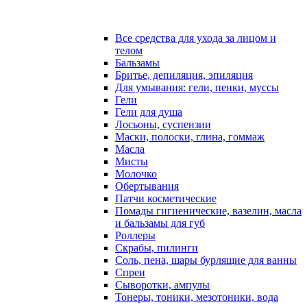
Все средства для ухода за лицом и
телом
Бальзамы
Бритье, депиляция, эпиляция
Для умывания: гели, пенки, муссы
Гели
Гели для душа
Лосьоны, суспензии
Маски, полоски, глина, гоммаж
Масла
Мисты
Молочко
Обертывания
Патчи косметические
Помады гигиенические, вазелин, масла
и бальзамы для губ
Роллеры
Скрабы, пилинги
Соль, пена, шары бурлящие для ванны
Спреи
Сыворотки, ампулы
Тонеры, тоники, мезотоники, вода