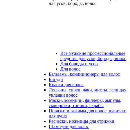
для усов, бороды, волос
Все мужские профессиональные
средства для усов, бороды, волос
Для бороды и усов
Для волос
Бальзамы, кондиционеры для волос
Бигуди
Краски для волос
Лосьоны, спреи, лаки, мисты, гели для
укладки волос
Маски, эссенции, филлеры, ампулы,
сыворотки, тоники, скрабы
Повязки и зажимы для волос, шапочки
для душа
Расчески, ножницы для стрижки
Шампуни для волос