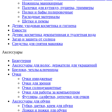
Ножницы маникюрные
Палочки для кутикул, пушеры, триммеры
Пилки и бафы полировочные
Расходные материалы
Щетки и пемзы
Детям: уходовая косметика и гигиена
Емкости
Детям: косметика декоративная и туалетная вода
Загар и защита от солнца
Средства для снятия макияжа
Аксессуары
Бижутерия
Аксессуары для волос, держатели для украшений
Брелоки, чехлы-ключницы
Очки
Очки имиджевые
Очки для зрения
Очки солнцезащитные
Очки для работы за компьютером
Футляры, салфетки, цепочки для очков
Аксессуары для обуви
Губки, щетки, крем для обуви
Ложки и рожки для обуви