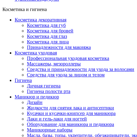
Косметика и гигиена
Косметика декоративная
Косметика для губ
Косметика для бровей
Косметика для глаз
Косметика для лица
Принадлежности для макияжа
Косметика уходовая
Профессиональная уходовая косметика
Массажеры, мезороллеры
Средства и принадлежности для ухода за волосами
Средства для ухода за лицом и телом
Гигиена
Личная гигиена
Гигиена полости рта
Маникюр и педикюр
Дизайн
Жидкости для снятия лака и антисептики
Кусачки и кусачки-книпсер для маникюра
Лаки и гель-лаки для ногтей
Оборудование для маникюра и педикюра
Маникюрные наборы
Масла, базы, топы, укрепители, обезжириватели, э