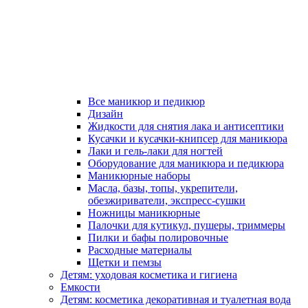
Все маникюр и педикюр
Дизайн
Жидкости для снятия лака и антисептики
Кусачки и кусачки-книпсер для маникюра
Лаки и гель-лаки для ногтей
Оборудование для маникюра и педикюра
Маникюрные наборы
Масла, базы, топы, укрепители,
обезжириватели, экспресс-сушки
Ножницы маникюрные
Палочки для кутикул, пушеры, триммеры
Пилки и бафы полировочные
Расходные материалы
Щетки и пемзы
Детям: уходовая косметика и гигиена
Емкости
Детям: косметика декоративная и туалетная вода