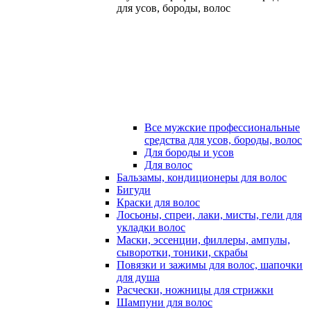
для усов, бороды, волос
Все мужские профессиональные
средства для усов, бороды, волос
Для бороды и усов
Для волос
Бальзамы, кондиционеры для волос
Бигуди
Краски для волос
Лосьоны, спреи, лаки, мисты, гели для
укладки волос
Маски, эссенции, филлеры, ампулы,
сыворотки, тоники, скрабы
Повязки и зажимы для волос, шапочки
для душа
Расчески, ножницы для стрижки
Шампуни для волос