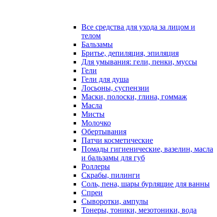
Все средства для ухода за лицом и
телом
Бальзамы
Бритье, депиляция, эпиляция
Для умывания: гели, пенки, муссы
Гели
Гели для душа
Лосьоны, суспензии
Маски, полоски, глина, гоммаж
Масла
Мисты
Молочко
Обертывания
Патчи косметические
Помады гигиенические, вазелин, масла
и бальзамы для губ
Роллеры
Скрабы, пилинги
Соль, пена, шары бурлящие для ванны
Спреи
Сыворотки, ампулы
Тонеры, тоники, мезотоники, вода