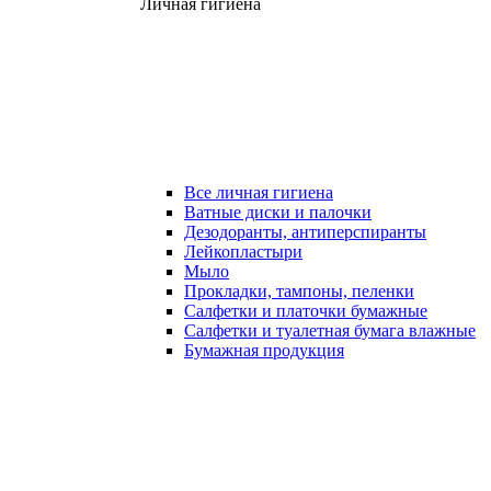
Личная гигиена
Все личная гигиена
Ватные диски и палочки
Дезодоранты, антиперспиранты
Лейкопластыри
Мыло
Прокладки, тампоны, пеленки
Салфетки и платочки бумажные
Салфетки и туалетная бумага влажные
Бумажная продукция