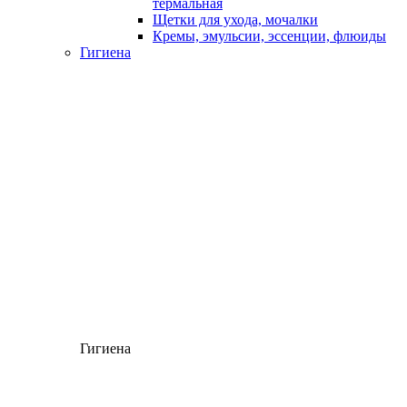
термальная
Щетки для ухода, мочалки
Кремы, эмульсии, эссенции, флюиды
Гигиена
Гигиена