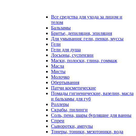
Все средства для ухода за лицом и
телом
Бальзамы
Бритье, депиляция, эпиляция
Для умывания: гели, пенки, муссы
Гели
Гели для душа
Лосьоны, суспензии
Маски, полоски, глина, гоммаж
Масла
Мисты
Молочко
Обертывания
Патчи косметические
Помады гигиенические, вазелин, масла
и бальзамы для губ
Роллеры
Скрабы, пилинги
Соль, пена, шары бурлящие для ванны
Спреи
Сыворотки, ампулы
Тонеры, тоники, мезотоники, вода