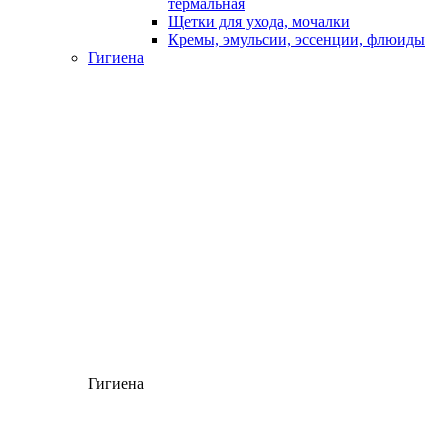
термальная
Щетки для ухода, мочалки
Кремы, эмульсии, эссенции, флюиды
Гигиена
Гигиена