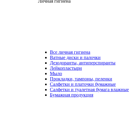
Личная гигиена
Все личная гигиена
Ватные диски и палочки
Дезодоранты, антиперспиранты
Лейкопластыри
Мыло
Прокладки, тампоны, пеленки
Салфетки и платочки бумажные
Салфетки и туалетная бумага влажные
Бумажная продукция