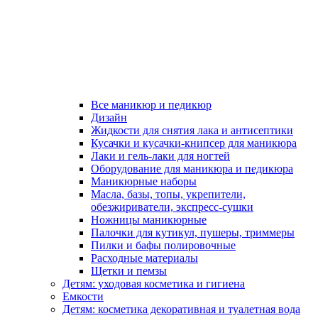
Все маникюр и педикюр
Дизайн
Жидкости для снятия лака и антисептики
Кусачки и кусачки-книпсер для маникюра
Лаки и гель-лаки для ногтей
Оборудование для маникюра и педикюра
Маникюрные наборы
Масла, базы, топы, укрепители,
обезжириватели, экспресс-сушки
Ножницы маникюрные
Палочки для кутикул, пушеры, триммеры
Пилки и бафы полировочные
Расходные материалы
Щетки и пемзы
Детям: уходовая косметика и гигиена
Емкости
Детям: косметика декоративная и туалетная вода