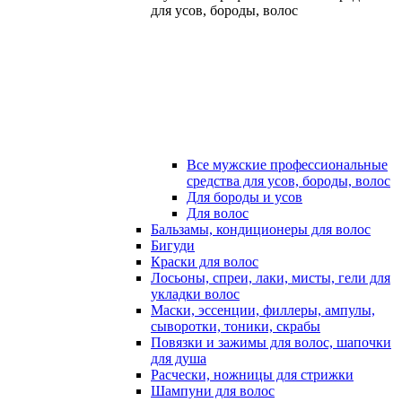
для усов, бороды, волос
Все мужские профессиональные
средства для усов, бороды, волос
Для бороды и усов
Для волос
Бальзамы, кондиционеры для волос
Бигуди
Краски для волос
Лосьоны, спреи, лаки, мисты, гели для
укладки волос
Маски, эссенции, филлеры, ампулы,
сыворотки, тоники, скрабы
Повязки и зажимы для волос, шапочки
для душа
Расчески, ножницы для стрижки
Шампуни для волос