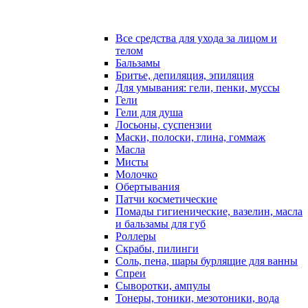
Все средства для ухода за лицом и
телом
Бальзамы
Бритье, депиляция, эпиляция
Для умывания: гели, пенки, муссы
Гели
Гели для душа
Лосьоны, суспензии
Маски, полоски, глина, гоммаж
Масла
Мисты
Молочко
Обертывания
Патчи косметические
Помады гигиенические, вазелин, масла
и бальзамы для губ
Роллеры
Скрабы, пилинги
Соль, пена, шары бурлящие для ванны
Спреи
Сыворотки, ампулы
Тонеры, тоники, мезотоники, вода