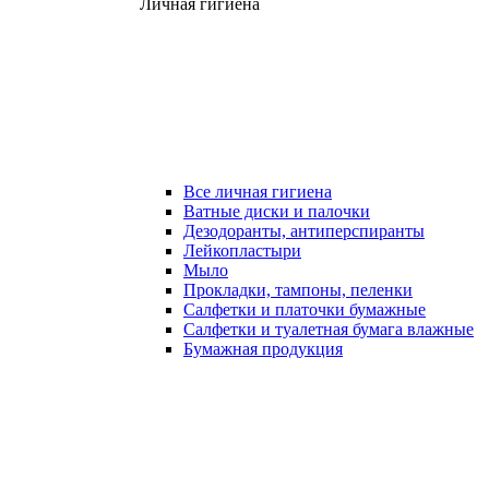
Личная гигиена
Все личная гигиена
Ватные диски и палочки
Дезодоранты, антиперспиранты
Лейкопластыри
Мыло
Прокладки, тампоны, пеленки
Салфетки и платочки бумажные
Салфетки и туалетная бумага влажные
Бумажная продукция