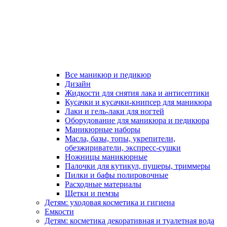
Все маникюр и педикюр
Дизайн
Жидкости для снятия лака и антисептики
Кусачки и кусачки-книпсер для маникюра
Лаки и гель-лаки для ногтей
Оборудование для маникюра и педикюра
Маникюрные наборы
Масла, базы, топы, укрепители,
обезжириватели, экспресс-сушки
Ножницы маникюрные
Палочки для кутикул, пушеры, триммеры
Пилки и бафы полировочные
Расходные материалы
Щетки и пемзы
Детям: уходовая косметика и гигиена
Емкости
Детям: косметика декоративная и туалетная вода