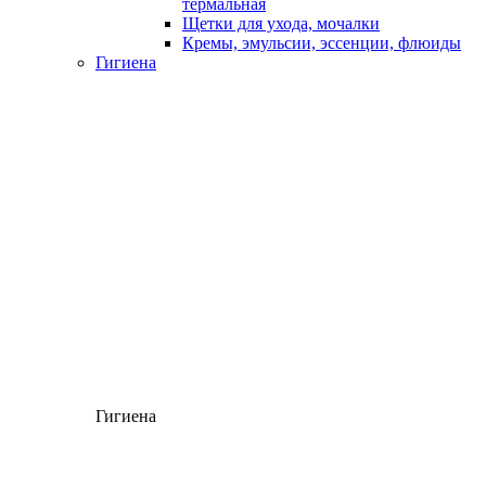
термальная
Щетки для ухода, мочалки
Кремы, эмульсии, эссенции, флюиды
Гигиена
Гигиена