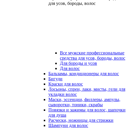
для усов, бороды, волос
Все мужские профессиональные
средства для усов, бороды, волос
Для бороды и усов
Для волос
Бальзамы, кондиционеры для волос
Бигуди
Краски для волос
Лосьоны, спреи, лаки, мисты, гели для
укладки волос
Маски, эссенции, филлеры, ампулы,
сыворотки, тоники, скрабы
Повязки и зажимы для волос, шапочки
для душа
Расчески, ножницы для стрижки
Шампуни для волос