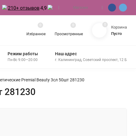
210+ отзывов
4,9
Магазин
0
0
0
Корзина
Пусто
Избранное
Просмотренные
Режим работы
Наш адрес
Пн-Вс 9:00—20:00
г. Калининград, Советский проспект, 12 Б
тические Premial Beauty 3сл 50шт 281230
т 281230