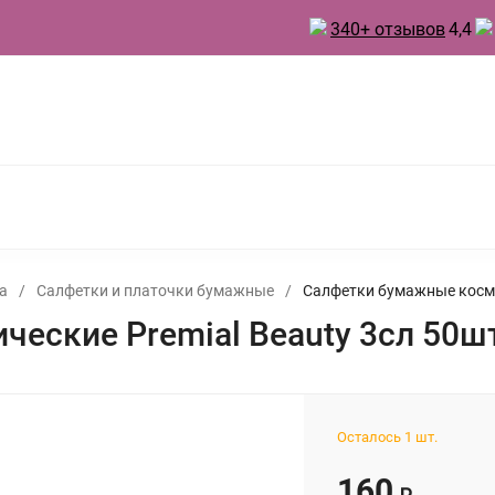
340+ отзывов
4,4
 ТОВАРЫ ДЛЯ КУХНИ
ТОВАРЫ ДЛЯ ПРАЗДНИКА
А
БЫТОВАЯ ХИМИЯ
ИНВЕНТАРЬ ДЛЯ УБОРКИ
 ДУХИ
а
/
Салфетки и платочки бумажные
/
Салфетки бумажные косме
еские Premial Beauty 3сл 50ш
Осталось 1 шт.
160