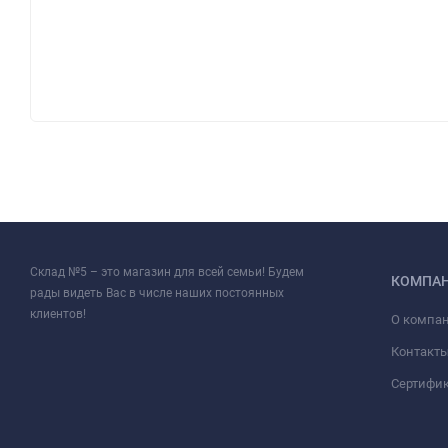
Склад №5 – это магазин для всей семьи! Будем
КОМПА
рады видеть Вас в числе наших постоянных
клиентов!
О компа
Контакт
Сертифи