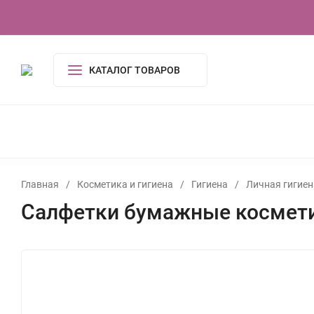
О компании
Контакты
Сертификаты
КАТАЛОГ ТОВАРОВ
КОСМЕТИКА И ГИГИЕНА
АКСЕССУАРЫ
ПОСУДА И
ОДЕЖДА
ЭЛЕКТРОНИКА
ТОВАРЫ ДЛЯ ДОМ
ИГРУШКИ, ИГРЫ
УСЛУГИ
ТУАЛЕТНАЯ ВОДА,
Главная
/
Косметика и гигиена
/
Гигиена
/
Личная гигиен
Салфетки бумажные косметич