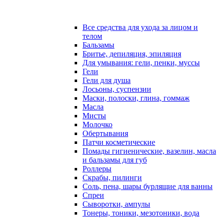
Все средства для ухода за лицом и
телом
Бальзамы
Бритье, депиляция, эпиляция
Для умывания: гели, пенки, муссы
Гели
Гели для душа
Лосьоны, суспензии
Маски, полоски, глина, гоммаж
Масла
Мисты
Молочко
Обертывания
Патчи косметические
Помады гигиенические, вазелин, масла
и бальзамы для губ
Роллеры
Скрабы, пилинги
Соль, пена, шары бурлящие для ванны
Спреи
Сыворотки, ампулы
Тонеры, тоники, мезотоники, вода