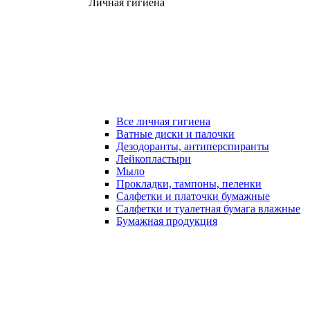
Личная гигиена
Все личная гигиена
Ватные диски и палочки
Дезодоранты, антиперспиранты
Лейкопластыри
Мыло
Прокладки, тампоны, пеленки
Салфетки и платочки бумажные
Салфетки и туалетная бумага влажные
Бумажная продукция