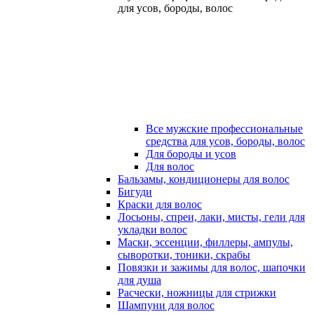
для усов, бороды, волос
Все мужские профессиональные
средства для усов, бороды, волос
Для бороды и усов
Для волос
Бальзамы, кондиционеры для волос
Бигуди
Краски для волос
Лосьоны, спреи, лаки, мисты, гели для
укладки волос
Маски, эссенции, филлеры, ампулы,
сыворотки, тоники, скрабы
Повязки и зажимы для волос, шапочки
для душа
Расчески, ножницы для стрижки
Шампуни для волос