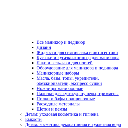
Все маникюр и педикюр
Дизайн
Жидкости для снятия лака и антисептики
Кусачки и кусачки-книпсер для маникюра
Лаки и гель-лаки для ногтей
Оборудование для маникюра и педикюра
Маникюрные наборы
Масла, базы, топы, укрепители,
обезжириватели, экспресс-сушки
Ножницы маникюрные
Палочки для кутикул, пушеры, триммеры
Пилки и бафы полировочные
Расходные материалы
Щетки и пемзы
Детям: уходовая косметика и гигиена
Емкости
Детям: косметика декоративная и туалетная вода