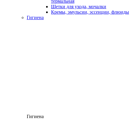
термальная
Щетки для ухода, мочалки
Кремы, эмульсии, эссенции, флюиды
Гигиена
Гигиена