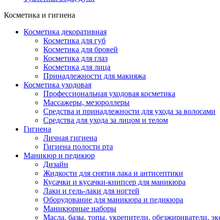
Косметика и гигиена
Косметика декоративная
Косметика для губ
Косметика для бровей
Косметика для глаз
Косметика для лица
Принадлежности для макияжа
Косметика уходовая
Профессиональная уходовая косметика
Массажеры, мезороллеры
Средства и принадлежности для ухода за волосами
Средства для ухода за лицом и телом
Гигиена
Личная гигиена
Гигиена полости рта
Маникюр и педикюр
Дизайн
Жидкости для снятия лака и антисептики
Кусачки и кусачки-книпсер для маникюра
Лаки и гель-лаки для ногтей
Оборудование для маникюра и педикюра
Маникюрные наборы
Масла, базы, топы, укрепители, обезжириватели, э