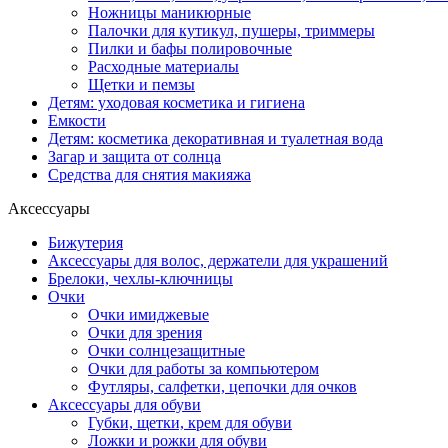
Ножницы маникюрные
Палочки для кутикул, пушеры, триммеры
Пилки и бафы полировочные
Расходные материалы
Щетки и пемзы
Детям: уходовая косметика и гигиена
Емкости
Детям: косметика декоративная и туалетная вода
Загар и защита от солнца
Средства для снятия макияжа
Аксессуары
Бижутерия
Аксессуары для волос, держатели для украшений
Брелоки, чехлы-ключницы
Очки
Очки имиджевые
Очки для зрения
Очки солнцезащитные
Очки для работы за компьютером
Футляры, салфетки, цепочки для очков
Аксессуары для обуви
Губки, щетки, крем для обуви
Ложки и рожки для обуви