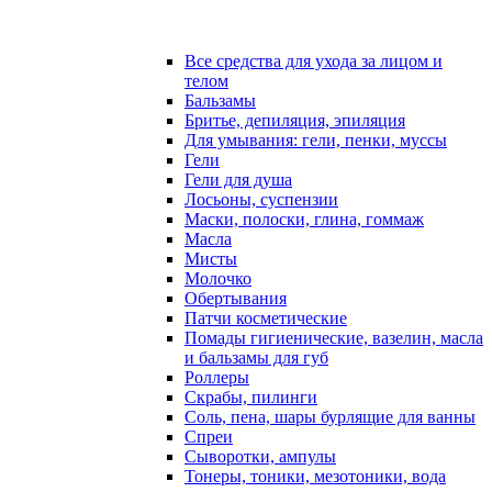
Все средства для ухода за лицом и
телом
Бальзамы
Бритье, депиляция, эпиляция
Для умывания: гели, пенки, муссы
Гели
Гели для душа
Лосьоны, суспензии
Маски, полоски, глина, гоммаж
Масла
Мисты
Молочко
Обертывания
Патчи косметические
Помады гигиенические, вазелин, масла
и бальзамы для губ
Роллеры
Скрабы, пилинги
Соль, пена, шары бурлящие для ванны
Спреи
Сыворотки, ампулы
Тонеры, тоники, мезотоники, вода