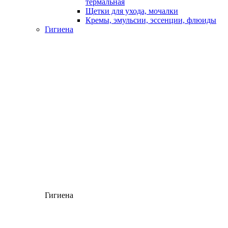
термальная
Щетки для ухода, мочалки
Кремы, эмульсии, эссенции, флюиды
Гигиена
Гигиена