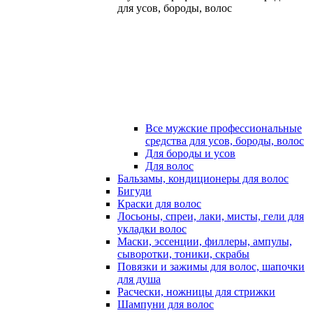
для усов, бороды, волос
Все мужские профессиональные
средства для усов, бороды, волос
Для бороды и усов
Для волос
Бальзамы, кондиционеры для волос
Бигуди
Краски для волос
Лосьоны, спреи, лаки, мисты, гели для
укладки волос
Маски, эссенции, филлеры, ампулы,
сыворотки, тоники, скрабы
Повязки и зажимы для волос, шапочки
для душа
Расчески, ножницы для стрижки
Шампуни для волос