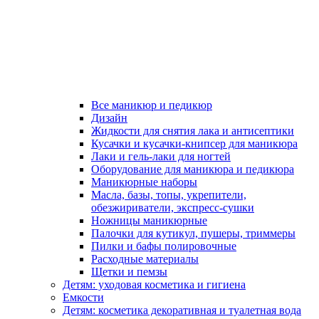
Все маникюр и педикюр
Дизайн
Жидкости для снятия лака и антисептики
Кусачки и кусачки-книпсер для маникюра
Лаки и гель-лаки для ногтей
Оборудование для маникюра и педикюра
Маникюрные наборы
Масла, базы, топы, укрепители,
обезжириватели, экспресс-сушки
Ножницы маникюрные
Палочки для кутикул, пушеры, триммеры
Пилки и бафы полировочные
Расходные материалы
Щетки и пемзы
Детям: уходовая косметика и гигиена
Емкости
Детям: косметика декоративная и туалетная вода