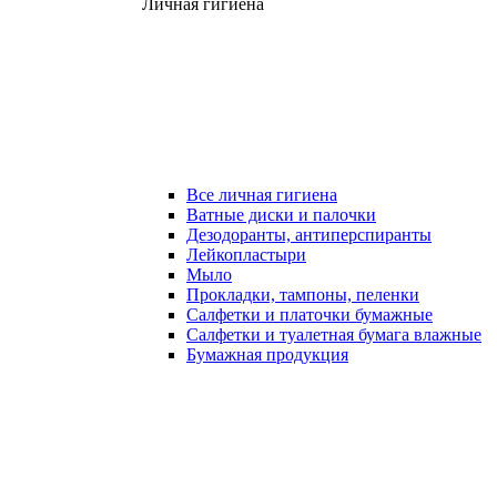
Личная гигиена
Все личная гигиена
Ватные диски и палочки
Дезодоранты, антиперспиранты
Лейкопластыри
Мыло
Прокладки, тампоны, пеленки
Салфетки и платочки бумажные
Салфетки и туалетная бумага влажные
Бумажная продукция