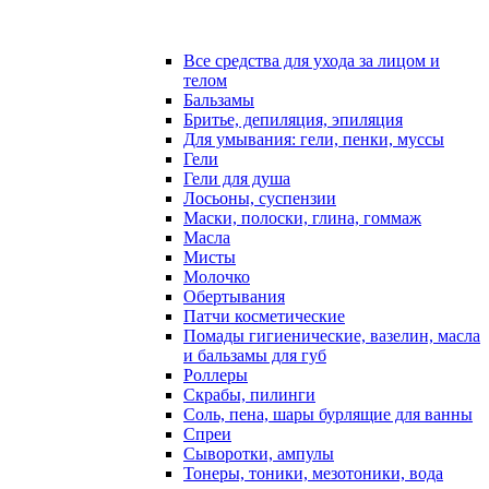
Все средства для ухода за лицом и
телом
Бальзамы
Бритье, депиляция, эпиляция
Для умывания: гели, пенки, муссы
Гели
Гели для душа
Лосьоны, суспензии
Маски, полоски, глина, гоммаж
Масла
Мисты
Молочко
Обертывания
Патчи косметические
Помады гигиенические, вазелин, масла
и бальзамы для губ
Роллеры
Скрабы, пилинги
Соль, пена, шары бурлящие для ванны
Спреи
Сыворотки, ампулы
Тонеры, тоники, мезотоники, вода