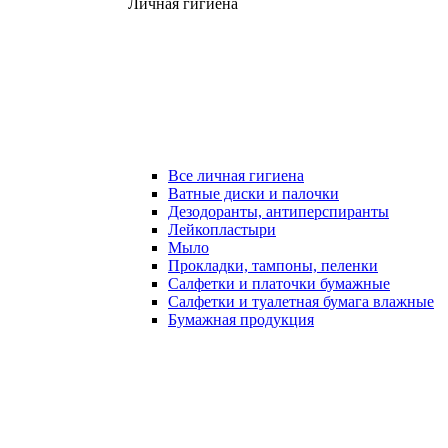
Личная гигиена
Все личная гигиена
Ватные диски и палочки
Дезодоранты, антиперспиранты
Лейкопластыри
Мыло
Прокладки, тампоны, пеленки
Салфетки и платочки бумажные
Салфетки и туалетная бумага влажные
Бумажная продукция