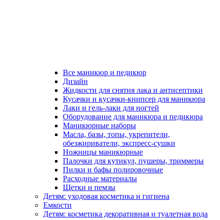
Все маникюр и педикюр
Дизайн
Жидкости для снятия лака и антисептики
Кусачки и кусачки-книпсер для маникюра
Лаки и гель-лаки для ногтей
Оборудование для маникюра и педикюра
Маникюрные наборы
Масла, базы, топы, укрепители,
обезжириватели, экспресс-сушки
Ножницы маникюрные
Палочки для кутикул, пушеры, триммеры
Пилки и бафы полировочные
Расходные материалы
Щетки и пемзы
Детям: уходовая косметика и гигиена
Емкости
Детям: косметика декоративная и туалетная вода