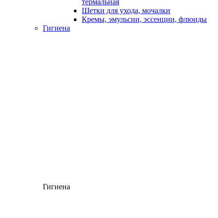
термальная
Щетки для ухода, мочалки
Кремы, эмульсии, эссенции, флюиды
Гигиена
Гигиена