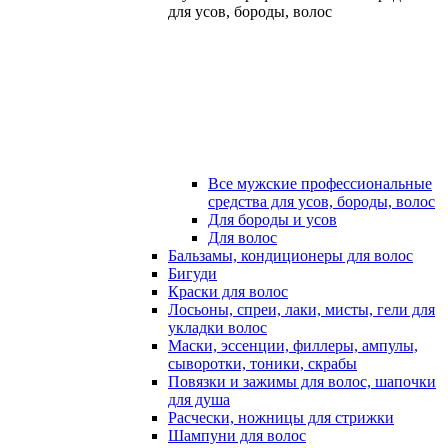
для усов, бороды, волос
Все мужские профессиональные
средства для усов, бороды, волос
Для бороды и усов
Для волос
Бальзамы, кондиционеры для волос
Бигуди
Краски для волос
Лосьоны, спреи, лаки, мисты, гели для
укладки волос
Маски, эссенции, филлеры, ампулы,
сыворотки, тоники, скрабы
Повязки и зажимы для волос, шапочки
для душа
Расчески, ножницы для стрижки
Шампуни для волос