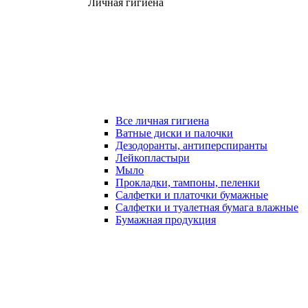
Личная гигиена
Все личная гигиена
Ватные диски и палочки
Дезодоранты, антиперспиранты
Лейкопластыри
Мыло
Прокладки, тампоны, пеленки
Салфетки и платочки бумажные
Салфетки и туалетная бумага влажные
Бумажная продукция