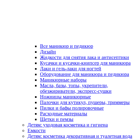
Все маникюр и педикюр
Дизайн
Жидкости для снятия лака и антисептики
Кусачки и кусачки-книпсер для маникюра
Лаки и гель-лаки для ногтей
Оборудование для маникюра и педикюра
Маникюрные наборы
Масла, базы, топы, укрепители,
обезжириватели, экспресс-сушки
Ножницы маникюрные
Палочки для кутикул, пушеры, триммеры
Пилки и бафы полировочные
Расходные материалы
Щетки и пемзы
Детям: уходовая косметика и гигиена
Емкости
Детям: косметика декоративная и туалетная вода