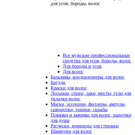
для усов, бороды, волос
Все мужские профессиональные
средства для усов, бороды, волос
Для бороды и усов
Для волос
Бальзамы, кондиционеры для волос
Бигуди
Краски для волос
Лосьоны, спреи, лаки, мисты, гели для
укладки волос
Маски, эссенции, филлеры, ампулы,
сыворотки, тоники, скрабы
Повязки и зажимы для волос, шапочки
для душа
Расчески, ножницы для стрижки
Шампуни для волос