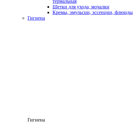
термальная
Щетки для ухода, мочалки
Кремы, эмульсии, эссенции, флюиды
Гигиена
Гигиена