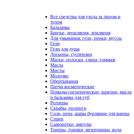
Все средства для ухода за лицом и
телом
Бальзамы
Бритье, депиляция, эпиляция
Для умывания: гели, пенки, муссы
Гели
Гели для душа
Лосьоны, суспензии
Маски, полоски, глина, гоммаж
Масла
Мисты
Молочко
Обертывания
Патчи косметические
Помады гигиенические, вазелин, масла
и бальзамы для губ
Роллеры
Скрабы, пилинги
Соль, пена, шары бурлящие для ванны
Спреи
Сыворотки, ампулы
Тонеры, тоники, мезотоники, вода