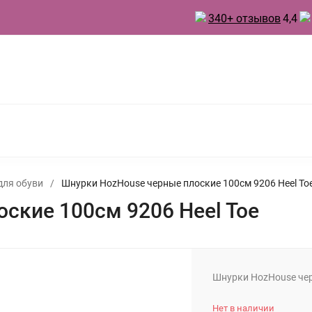
340+ отзывов
4,4
 ТОВАРЫ ДЛЯ КУХНИ
ТОВАРЫ ДЛЯ ПРАЗДНИКА
А
БЫТОВАЯ ХИМИЯ
ИНВЕНТАРЬ ДЛЯ УБОРКИ
 ДУХИ
для обуви
/
Шнурки HozHouse черные плоские 100см 9206 Heel To
ские 100см 9206 Heel Toe
Шнурки HozHouse чер
Нет в наличии