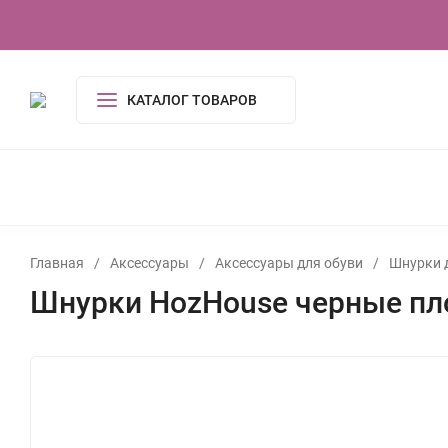
О компании
Контакты
Сертификаты
КАТАЛОГ ТОВАРОВ
КОСМЕТИКА И ГИГИЕНА
АКСЕССУАРЫ
ПОСУДА И
ОДЕЖДА
ЭЛЕКТРОНИКА
ТОВАРЫ ДЛЯ ДОМ
ИГРУШКИ, ИГРЫ
УСЛУГИ
ТУАЛЕТНАЯ ВОДА,
Главная
/
Аксессуары
/
Аксессуары для обуви
/
Шнурки 
Шнурки HozHouse черные пло