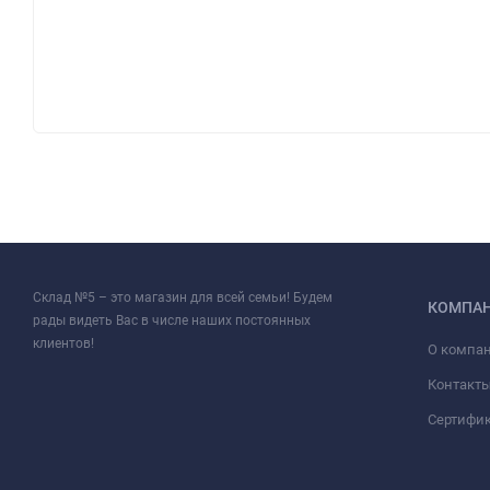
Склад №5 – это магазин для всей семьи! Будем
КОМПА
рады видеть Вас в числе наших постоянных
клиентов!
О компа
Контакт
Сертифи