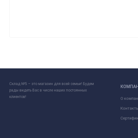
Склад №5 – это магазин для всей семьи! Будем
КОМПА
рады видеть Вас в числе наших постоянных
клиентов!
О компан
Контакт
Сертифи