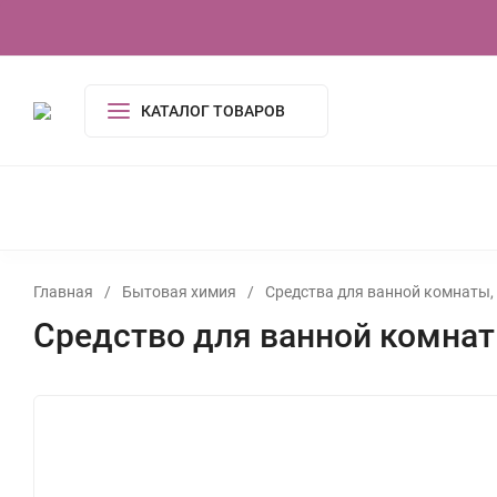
О компании
Контакты
Сертификаты
КАТАЛОГ ТОВАРОВ
КОСМЕТИКА И ГИГИЕНА
АКСЕССУАРЫ
ПОСУДА И
ОДЕЖДА
ЭЛЕКТРОНИКА
ТОВАРЫ ДЛЯ ДОМ
ИГРУШКИ, ИГРЫ
УСЛУГИ
ТУАЛЕТНАЯ ВОДА,
Главная
/
Бытовая химия
/
Средства для ванной комнаты,
Средство для ванной комнат