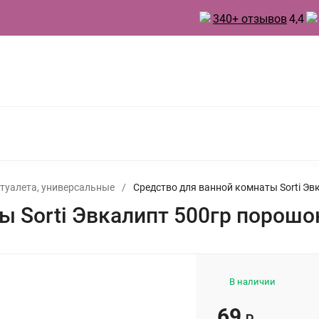
340+ отзывов
4,4
 ТОВАРЫ ДЛЯ КУХНИ
ТОВАРЫ ДЛЯ ПРАЗДНИКА
А
БЫТОВАЯ ХИМИЯ
ИНВЕНТАРЬ ДЛЯ УБОРКИ
 ДУХИ
 туалета, универсальные
/
Средство для ванной комнаты Sorti Эв
ы Sorti Эвкалипт 500гр порошо
В наличии
69