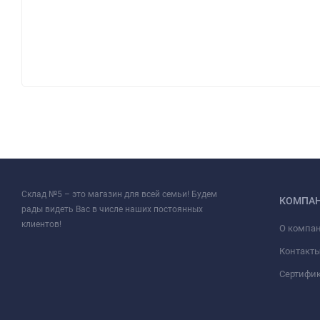
Склад №5 – это магазин для всей семьи! Будем
КОМПА
рады видеть Вас в числе наших постоянных
клиентов!
О компа
Контакт
Сертифи