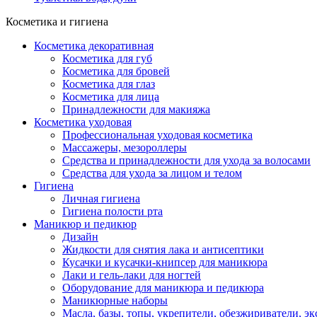
Косметика и гигиена
Косметика декоративная
Косметика для губ
Косметика для бровей
Косметика для глаз
Косметика для лица
Принадлежности для макияжа
Косметика уходовая
Профессиональная уходовая косметика
Массажеры, мезороллеры
Средства и принадлежности для ухода за волосами
Средства для ухода за лицом и телом
Гигиена
Личная гигиена
Гигиена полости рта
Маникюр и педикюр
Дизайн
Жидкости для снятия лака и антисептики
Кусачки и кусачки-книпсер для маникюра
Лаки и гель-лаки для ногтей
Оборудование для маникюра и педикюра
Маникюрные наборы
Масла, базы, топы, укрепители, обезжириватели, э