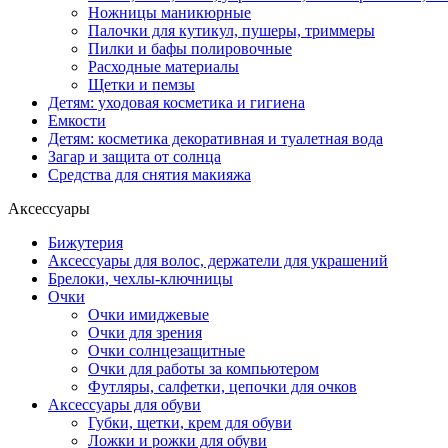
Ножницы маникюрные
Палочки для кутикул, пушеры, триммеры
Пилки и бафы полировочные
Расходные материалы
Щетки и пемзы
Детям: уходовая косметика и гигиена
Емкости
Детям: косметика декоративная и туалетная вода
Загар и защита от солнца
Средства для снятия макияжа
Аксессуары
Бижутерия
Аксессуары для волос, держатели для украшений
Брелоки, чехлы-ключницы
Очки
Очки имиджевые
Очки для зрения
Очки солнцезащитные
Очки для работы за компьютером
Футляры, салфетки, цепочки для очков
Аксессуары для обуви
Губки, щетки, крем для обуви
Ложки и рожки для обуви