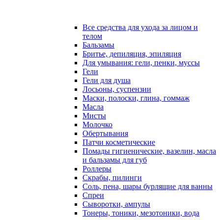
Все средства для ухода за лицом и
телом
Бальзамы
Бритье, депиляция, эпиляция
Для умывания: гели, пенки, муссы
Гели
Гели для душа
Лосьоны, суспензии
Маски, полоски, глина, гоммаж
Масла
Мисты
Молочко
Обертывания
Патчи косметические
Помады гигиенические, вазелин, масла
и бальзамы для губ
Роллеры
Скрабы, пилинги
Соль, пена, шары бурлящие для ванны
Спреи
Сыворотки, ампулы
Тонеры, тоники, мезотоники, вода