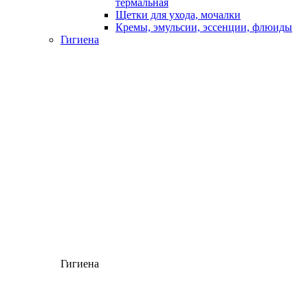
термальная
Щетки для ухода, мочалки
Кремы, эмульсии, эссенции, флюиды
Гигиена
Гигиена