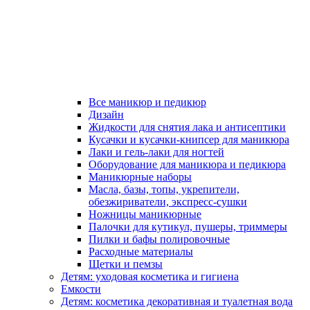
Все маникюр и педикюр
Дизайн
Жидкости для снятия лака и антисептики
Кусачки и кусачки-книпсер для маникюра
Лаки и гель-лаки для ногтей
Оборудование для маникюра и педикюра
Маникюрные наборы
Масла, базы, топы, укрепители,
обезжириватели, экспресс-сушки
Ножницы маникюрные
Палочки для кутикул, пушеры, триммеры
Пилки и бафы полировочные
Расходные материалы
Щетки и пемзы
Детям: уходовая косметика и гигиена
Емкости
Детям: косметика декоративная и туалетная вода