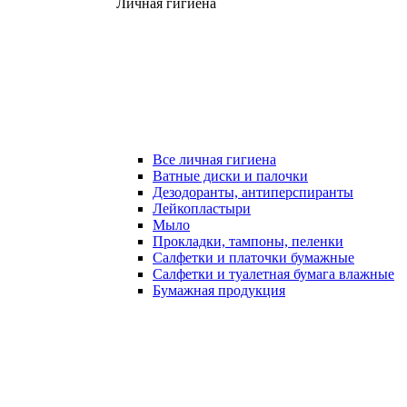
Личная гигиена
Все личная гигиена
Ватные диски и палочки
Дезодоранты, антиперспиранты
Лейкопластыри
Мыло
Прокладки, тампоны, пеленки
Салфетки и платочки бумажные
Салфетки и туалетная бумага влажные
Бумажная продукция