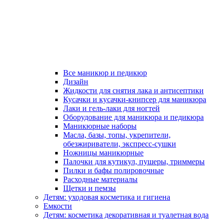
Все маникюр и педикюр
Дизайн
Жидкости для снятия лака и антисептики
Кусачки и кусачки-книпсер для маникюра
Лаки и гель-лаки для ногтей
Оборудование для маникюра и педикюра
Маникюрные наборы
Масла, базы, топы, укрепители,
обезжириватели, экспресс-сушки
Ножницы маникюрные
Палочки для кутикул, пушеры, триммеры
Пилки и бафы полировочные
Расходные материалы
Щетки и пемзы
Детям: уходовая косметика и гигиена
Емкости
Детям: косметика декоративная и туалетная вода