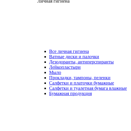
Личная гигиена
Все личная гигиена
Ватные диски и палочки
Дезодоранты, антиперспиранты
Лейкопластыри
Мыло
Прокладки, тампоны, пеленки
Салфетки и платочки бумажные
Салфетки и туалетная бумага влажные
Бумажная продукция