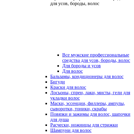
для усов, бороды, волос
Все мужские профессиональные
средства для усов, бороды, волос
Для бороды и усов
Для волос
Бальзамы, кондиционеры для волос
Бигуди
Краски для волос
Лосьоны, спреи, лаки, мисты, гели для
укладки волос
Маски, эссенции, филлеры, ампулы,
сыворотки, тоники, скрабы
Повязки и зажимы для волос, шапочки
для душа
Расчески, ножницы для стрижки
Шампуни для волос