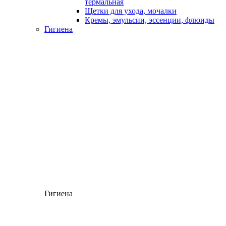
термальная
Щетки для ухода, мочалки
Кремы, эмульсии, эссенции, флюиды
Гигиена
Гигиена