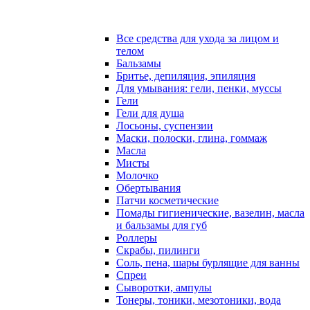
Все средства для ухода за лицом и
телом
Бальзамы
Бритье, депиляция, эпиляция
Для умывания: гели, пенки, муссы
Гели
Гели для душа
Лосьоны, суспензии
Маски, полоски, глина, гоммаж
Масла
Мисты
Молочко
Обертывания
Патчи косметические
Помады гигиенические, вазелин, масла
и бальзамы для губ
Роллеры
Скрабы, пилинги
Соль, пена, шары бурлящие для ванны
Спреи
Сыворотки, ампулы
Тонеры, тоники, мезотоники, вода