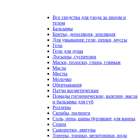
Все средства для ухода за лицом и
телом
Бальзамы
Бритье, депиляция, эпиляция
Для умывания: гели, пенки, муссы
Гели
Гели для душа
Лосьоны, суспензии
Маски, полоски, глина, гоммаж
Масла
Мисты
Молочко
Обертывания
Патчи косметические
Помады гигиенические, вазелин, масла
и бальзамы для губ
Роллеры
Скрабы, пилинги
Соль, пена, шары бурлящие для ванны
Спреи
Сыворотки, ампулы
Тонеры, тоники, мезотоники, вода