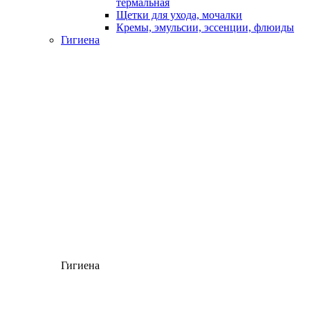
термальная
Щетки для ухода, мочалки
Кремы, эмульсии, эссенции, флюиды
Гигиена
Гигиена