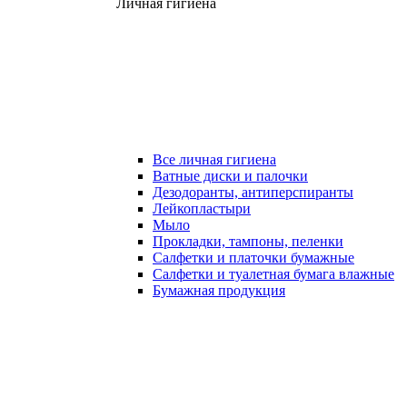
Личная гигиена
Все личная гигиена
Ватные диски и палочки
Дезодоранты, антиперспиранты
Лейкопластыри
Мыло
Прокладки, тампоны, пеленки
Салфетки и платочки бумажные
Салфетки и туалетная бумага влажные
Бумажная продукция