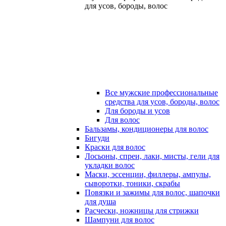
для усов, бороды, волос
Все мужские профессиональные
средства для усов, бороды, волос
Для бороды и усов
Для волос
Бальзамы, кондиционеры для волос
Бигуди
Краски для волос
Лосьоны, спреи, лаки, мисты, гели для
укладки волос
Маски, эссенции, филлеры, ампулы,
сыворотки, тоники, скрабы
Повязки и зажимы для волос, шапочки
для душа
Расчески, ножницы для стрижки
Шампуни для волос