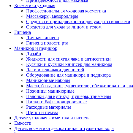
Принадлежности для макияжа
Косметика уходовая
Профессиональная уходовая косметика
Массажеры, мезороллеры
Средства и принадлежности для ухода за волосами
Средства для ухода за лицом и телом
Гигиена
Личная гигиена
Гигиена полости рта
Маникюр и педикюр
Дизайн
Жидкости для снятия лака и антисептики
Кусачки и кусачки-книпсер для маникюра
Лаки и гель-лаки для ногтей
Оборудование для маникюра и педикюра
Маникюрные наборы
Масла, базы, топы, укрепители, обезжириватели, э
Ножницы маникюрные
Палочки для кутикул, пушеры, триммеры
Пилки и бафы полировочные
Расходные материалы
Щетки и пемзы
Детям: уходовая косметика и гигиена
Емкости
Детям: косметика декоративная и туалетная вода