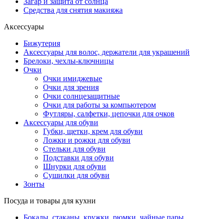
Загар и защита от солнца
Средства для снятия макияжа
Аксессуары
Бижутерия
Аксессуары для волос, держатели для украшений
Брелоки, чехлы-ключницы
Очки
Очки имиджевые
Очки для зрения
Очки солнцезащитные
Очки для работы за компьютером
Футляры, салфетки, цепочки для очков
Аксессуары для обуви
Губки, щетки, крем для обуви
Ложки и рожки для обуви
Стельки для обуви
Подставки для обуви
Шнурки для обуви
Сушилки для обуви
Зонты
Посуда и товары для кухни
Бокалы, стаканы, кружки, рюмки, чайные пары