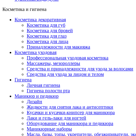
Косметика и гигиена
Косметика декоративная
Косметика для губ
Косметика для бровей
Косметика для глаз
Косметика для лица
Принадлежности для макияжа
Косметика уходовая
Профессиональная уходовая косметика
Массажеры, мезороллеры
Средства и принадлежности для ухода за волосами
Средства для ухода за лицом и телом
Гигиена
Личная гигиена
Гигиена полости рта
Маникюр и педикюр
Дизайн
Жидкости для снятия лака и антисептики
Кусачки и кусачки-книпсер для маникюра
Лаки и гель-лаки для ногтей
Оборудование для маникюра и педикюра
Маникюрные наборы
Масла, базы, топы, укрепители, обезжириватели, э