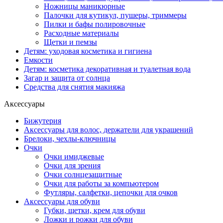
Ножницы маникюрные
Палочки для кутикул, пушеры, триммеры
Пилки и бафы полировочные
Расходные материалы
Щетки и пемзы
Детям: уходовая косметика и гигиена
Емкости
Детям: косметика декоративная и туалетная вода
Загар и защита от солнца
Средства для снятия макияжа
Аксессуары
Бижутерия
Аксессуары для волос, держатели для украшений
Брелоки, чехлы-ключницы
Очки
Очки имиджевые
Очки для зрения
Очки солнцезащитные
Очки для работы за компьютером
Футляры, салфетки, цепочки для очков
Аксессуары для обуви
Губки, щетки, крем для обуви
Ложки и рожки для обуви